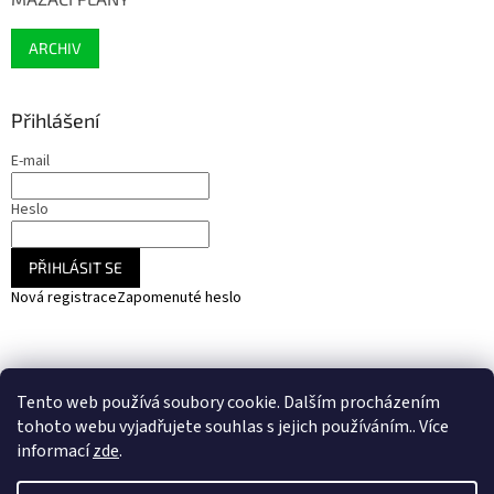
ARCHIV
Přihlášení
E-mail
Heslo
PŘIHLÁSIT SE
Nová registrace
Zapomenuté heslo
NARADIHNED.cz - nářadí - kemping - fotovoltaika
Tento web používá soubory cookie. Dalším procházením
SOLARCZ.cz - Vše pro solární energie a fotovoltaiku
tohoto webu vyjadřujete souhlas s jejich používáním.. Více
informací
zde
.