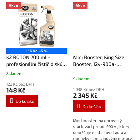
potřebujete převézt...
Akce
Akce
156 Kč
–5 %
K2 ROTON 700 ml -
Mini Booster, King Size
profesionální čistič disků
Booster, 12v-900a-
kol G167
20000mah
Skladem
Průměrné
Skladem
hodnocení
122 Kč bez DPH
produktu
148 Kč
1 938 Kč bez DPH
je
2 345 Kč
5,0
Do košíku
z
Do košíku
5
hvězdiček.
Mini booster má obrovský
startovací proud: 900 A , který
umožňuje nastartovat auta a
dodávky s benzínovými motory