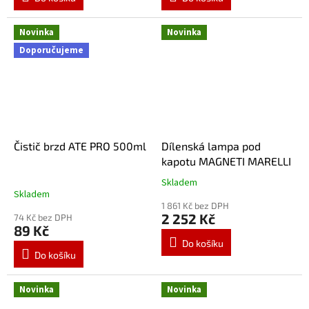
Novinka
Novinka
Doporučujeme
Čistič brzd ATE PRO 500ml
Dílenská lampa pod
kapotu MAGNETI MARELLI
Skladem
Průměrné
Skladem
hodnocení
1 861 Kč bez DPH
produktu
2 252 Kč
74 Kč bez DPH
je
89 Kč
5,0
Do košíku
z
Do košíku
5
hvězdiček.
Novinka
Novinka