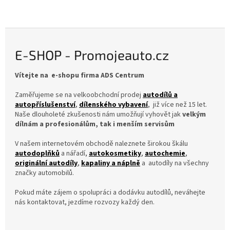
využívají své aerodynamické
vlastnosti, díky kterým jsou
schopny plně...
E-SHOP - Promojeauto.cz
Vítejte na e-shopu firma ADS Centrum
Zaměřujeme se na velkoobchodní prodej
autodílů a
autopříslušenství
,
dílenského vybavení
,
již více než 15 let.
Naše dlouholeté zkušenosti nám umožňují vyhovět jak
velkým
dílnám a profesionálům, tak i menším servisům
V našem internetovém obchodě naleznete širokou škálu
autodoplňků
a nářadí,
autokosmetiky
,
autochemie
,
originální autodíly
,
kapaliny a náplně
a autodíly na všechny
značky automobilů.
Pokud máte zájem o spolupráci a dodávku autodílů, neváhejte
nás kontaktovat, jezdíme rozvozy každý den.