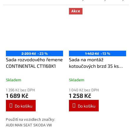
do 6 litrů a naftovými...
Akce
2 203 Kč
–23 %
1 452 Kč
–13 %
Sada rozvodového řemene
Sada na montáž
CONTINENTAL CT1168K1
kotoučových brzd 35 ks
lev/pravý
Skladem
Skladem
1 396 Kč bez DPH
1 040 Kč bez DPH
1 689 Kč
1 258 Kč
Do košíku
Do košíku
Použití na vozidlech značky:
AUDI MAN SEAT SKODA VW