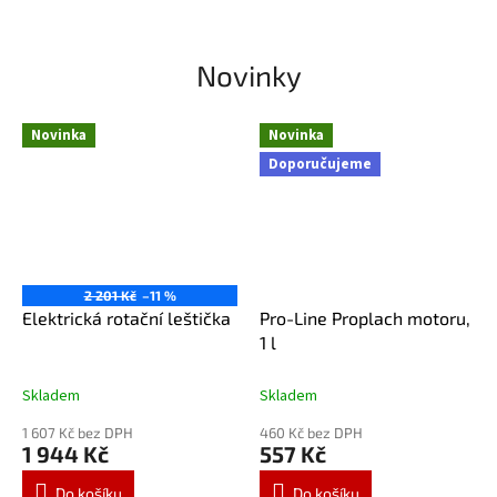
Novinky
Novinka
Novinka
Doporučujeme
2 201 Kč
–11 %
Elektrická rotační leštička
Pro-Line Proplach motoru,
1 l
Skladem
Skladem
1 607 Kč bez DPH
460 Kč bez DPH
1 944 Kč
557 Kč
Do košíku
Do košíku