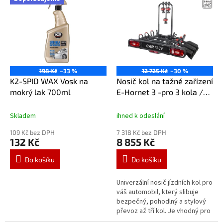
j
e
a
u
t
198 Kč
–33 %
12 725 Kč
–30 %
o
K2-SPID WAX Vosk na
Nosič kol na tažné zařízení
.
mokrý lak 700ml
E-Hornet 3 -pro 3 kola /
elektrokola
c
Skladem
ihned k odeslání
z
109 Kč bez DPH
7 318 Kč bez DPH
132 Kč
8 855 Kč
Do košíku
Do košíku
Univerzální nosič jízdních kol pro
váš automobil, který slibuje
bezpečný, pohodlný a stylový
převoz až tří kol. Je vhodný pro
většinu druhů kol, ať už