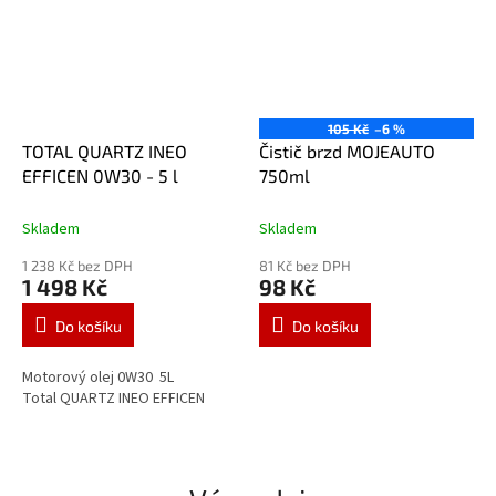
105 Kč
–6 %
TOTAL QUARTZ INEO
Čistič brzd MOJEAUTO
EFFICEN 0W30 - 5 l
750ml
Skladem
Skladem
1 238 Kč bez DPH
81 Kč bez DPH
1 498 Kč
98 Kč
Do košíku
Do košíku
Motorový olej 0W30 5L
Total QUARTZ INEO EFFICEN