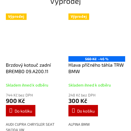
Výprodej
Výprodej
Výprodej
560 Kč
–46 %
Brzdový kotouč zadní
Hlava příčného táhla TRW
BREMBO 09.A200.11
BMW
Skladem ihned k odběru
Skladem ihned k odběru
744 Kč bez DPH
248 Kč bez DPH
900 Kč
300 Kč
Do košíku
Do košíku
AUDI CUPRA CHRYSLER SEAT
ALPINA BMW
SKODA VW