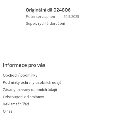
z
5
Originální díl 0248Q6
hvězdiček.
Hodnocení
Peterservispneu
|
20.9.2025
produktu
Super, rychlé doručení
je
5
z
5
Z
hvězdiček.
á
p
a
Informace pro vás
t
Obchodní podmínky
í
Podmínky ochrany osobních údajů
Zásady ochrany osobních údajů
Odstoupení od smlouvy
Reklamační řád
O nás