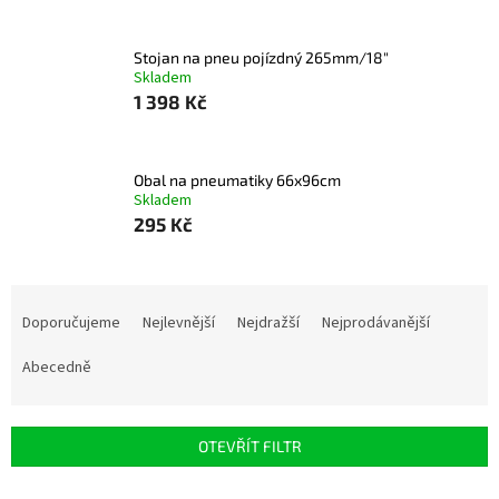
Stojan na pneu pojízdný 265mm/18"
Skladem
1 398 Kč
Obal na pneumatiky 66x96cm
Skladem
295 Kč
Ř
a
Doporučujeme
Nejlevnější
Nejdražší
Nejprodávanější
z
e
Abecedně
n
í
p
OTEVŘÍT FILTR
r
o