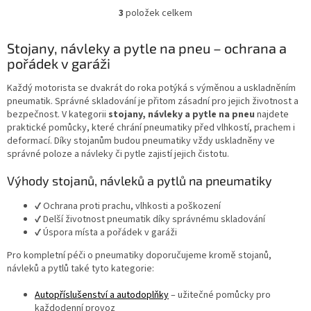
3
položek celkem
O
v
l
Stojany, návleky a pytle na pneu – ochrana a
á
pořádek v garáži
d
a
Každý motorista se dvakrát do roka potýká s výměnou a uskladněním
c
pneumatik. Správné skladování je přitom zásadní pro jejich životnost a
í
bezpečnost. V kategorii
stojany, návleky a pytle na pneu
najdete
p
praktické pomůcky, které chrání pneumatiky před vlhkostí, prachem i
r
deformací. Díky stojanům budou pneumatiky vždy uskladněny ve
v
správné poloze a návleky či pytle zajistí jejich čistotu.
k
y
Výhody stojanů, návleků a pytlů na pneumatiky
v
ý
✔ Ochrana proti prachu, vlhkosti a poškození
p
✔ Delší životnost pneumatik díky správnému skladování
i
✔ Úspora místa a pořádek v garáži
s
u
Pro kompletní péči o pneumatiky doporučujeme kromě stojanů,
návleků a pytlů také tyto kategorie:
Autopříslušenství a autodoplňky
– užitečné pomůcky pro
každodenní provoz