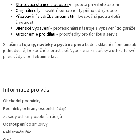
Startovací stanice a boostery
– jistota při vybité baterii
Originální díly
– kvalitní komponenty přímo od výrobce
Přezouvání a údržba pneumatik
– bezpečná jízda a delší
životnost
Dílenské vybavení
– profesionální nástroje a vybavení do garáže
Autochemie pro dílnu
– prostředky pro údržbu a servis
S našimi
stojany, návleky a pytli na pneu
bude uskladnění pneumatik
jednoduché, bezpečné a praktické. Vyberte si z nabídky a udržujte své
pneu vždy v perfektním stavu.
Z
á
p
a
Informace pro vás
t
Obchodní podmínky
í
Podmínky ochrany osobních údajů
Zásady ochrany osobních údajů
Odstoupení od smlouvy
Reklamační řád