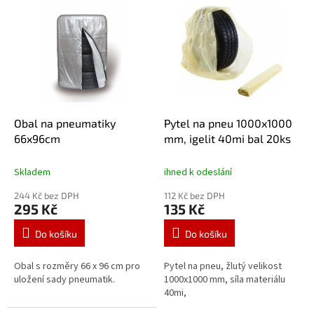
V
d
ý
u
p
k
i
t
s
ů
p
r
o
d
Obal na pneumatiky
Pytel na pneu 1000x1000
u
66x96cm
mm, igelit 40mi bal 20ks
k
t
Skladem
ihned k odeslání
ů
244 Kč bez DPH
112 Kč bez DPH
295 Kč
135 Kč
Do košíku
Do košíku
Obal s rozměry 66 x 96 cm pro
Pytel na pneu, žlutý velikost
uložení sady pneumatik.
1000x1000 mm, síla materiálu
40mi,