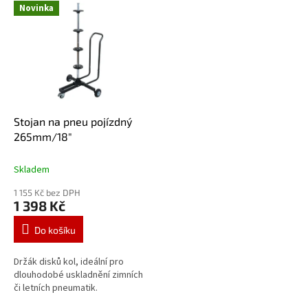
Novinka
Stojan na pneu pojízdný
265mm/18"
Skladem
1 155 Kč bez DPH
1 398 Kč
Do košíku
Držák disků kol, ideální pro
dlouhodobé uskladnění zimních
či letních pneumatik.