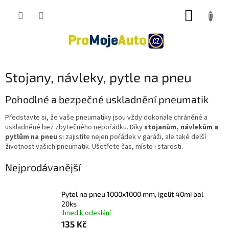
Přejít
NÁKUP
na
obsah
KOŠÍK
Stojany, návleky, pytle na pneu
Pohodlné a bezpečné uskladnění pneumatik
Představte si, že vaše pneumatiky jsou vždy dokonale chráněné a
uskladněné bez zbytečného nepořádku. Díky
stojanům, návlekům a
pytlům na pneu
si zajistíte nejen pořádek v garáži, ale také delší
životnost vašich pneumatik. Ušetřete čas, místo i starosti.
Nejprodávanější
Pytel na pneu 1000x1000 mm, igelit 40mi bal
20ks
ihned k odeslání
135 Kč