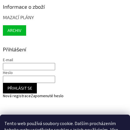
Informace o zboží
MAZACÍ PLÁNY
ARCHIV
Přihlášení
E-mail
Heslo
PŘIHLÁSIT SE
Nová registrace
Zapomenuté heslo
NARADIHNED.cz - nářadí - kemping - fotovoltaika
Tento web používá soubory cookie. Dalším procházením
SOLARCZ.cz - Vše pro solární energie a fotovoltaiku