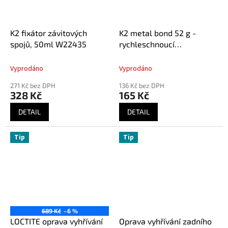
K2 fixátor závitových
K2 metal bond 52 g -
spojů, 50ml W22435
rychleschnoucí
dvousložkové lepidlo
DV44209
Vyprodáno
Vyprodáno
271 Kč bez DPH
136 Kč bez DPH
328 Kč
165 Kč
DETAIL
DETAIL
Tip
Tip
689 Kč
–6 %
LOCTITE oprava vyhřívání
Oprava vyhřívání zadního