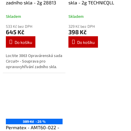
zadního skla - 2g 28813
skla - 2g TECHNICQLL
Skladem
Skladem
533 Kč bez DPH
329 Kč bez DPH
645 Kč
398 Kč
Do košíku
Do košíku
Loctite 3863 Opravárenská sada
Circuit+ - Souprava pro
opravuvyhřívání zadního skla.
389 Kč
–26 %
Permatex - AMT60-022 -