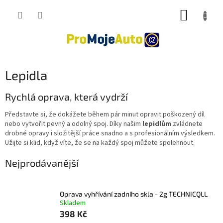
Přejít
NÁKUP
na
obsah
KOŠÍK
Lepidla
Rychlá oprava, která vydrží
Představte si, že dokážete během pár minut opravit poškozený díl
nebo vytvořit pevný a odolný spoj. Díky našim
lepidlům
zvládnete
drobné opravy i složitější práce snadno a s profesionálním výsledkem.
Užijte si klid, když víte, že se na každý spoj můžete spolehnout.
Nejprodávanější
Oprava vyhřívání zadního skla - 2g TECHNICQLL
Skladem
398 Kč