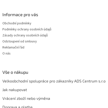
á
p
a
Informace pro vás
t
Obchodní podmínky
í
Podmínky ochrany osobních údajů
Zásady ochrany osobních údajů
Odstoupení od smlouvy
Reklamační řád
O nás
Vše o nákupu
Velkoobchodní spolupráce pro zákazníky ADS Centrum s.r.o
Jak nakupovat
Vrácení zboží nebo výměna
Doprava a platba