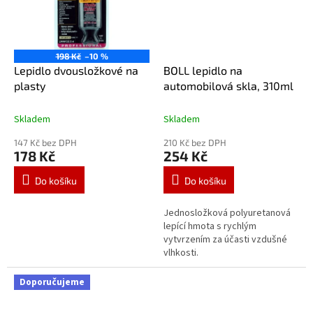
198 Kč
–10 %
Lepidlo dvousložkové na
BOLL lepidlo na
plasty
automobilová skla, 310ml
Skladem
Skladem
147 Kč bez DPH
210 Kč bez DPH
178 Kč
254 Kč
Do košíku
Do košíku
Jednosložková polyuretanová
lepící hmota s rychlým
vytvrzením za účasti vzdušné
vlhkosti.
Doporučujeme