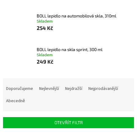
BOLL lepidlo na automobilová skla, 310ml
Skladem
254 Kč
BOLL lepidlo na skla sprint, 300 ml
Skladem
249 Kč
Ř
a
Doporučujeme
Nejlevnější
Nejdražší
Nejprodávanější
z
e
Abecedně
n
í
p
OTEVŘÍT FILTR
r
o