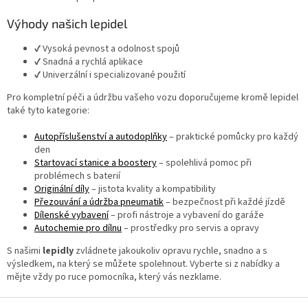
v
k
Výhody našich lepidel
y
v
✔ Vysoká pevnost a odolnost spojů
ý
✔ Snadná a rychlá aplikace
p
✔ Univerzální i specializované použití
i
s
Pro kompletní péči a údržbu vašeho vozu doporučujeme kromě lepidel
u
také tyto kategorie:
Autopříslušenství a autodoplňky
– praktické pomůcky pro každý
den
Startovací stanice a boostery
– spolehlivá pomoc při
problémech s baterií
Originální díly
– jistota kvality a kompatibility
Přezouvání a údržba pneumatik
– bezpečnost při každé jízdě
Dílenské vybavení
– profi nástroje a vybavení do garáže
Autochemie pro dílnu
– prostředky pro servis a opravy
S našimi
lepidly
zvládnete jakoukoliv opravu rychle, snadno a s
výsledkem, na který se můžete spolehnout. Vyberte si z nabídky a
mějte vždy po ruce pomocníka, který vás nezklame.
Z