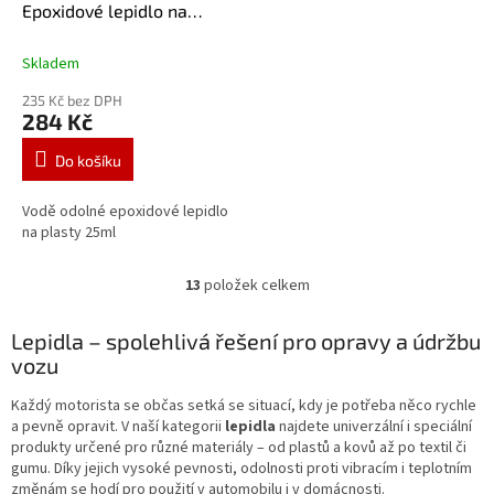
Epoxidové lepidlo na
plasty 25ml
Skladem
235 Kč bez DPH
284 Kč
Do košíku
Vodě odolné epoxidové lepidlo
na plasty 25ml
13
položek celkem
O
v
l
Lepidla – spolehlivá řešení pro opravy a údržbu
á
vozu
d
a
Každý motorista se občas setká se situací, kdy je potřeba něco rychle
c
a pevně opravit. V naší kategorii
lepidla
najdete univerzální i speciální
í
produkty určené pro různé materiály – od plastů a kovů až po textil či
p
gumu. Díky jejich vysoké pevnosti, odolnosti proti vibracím i teplotním
r
změnám se hodí pro použití v automobilu i v domácnosti.