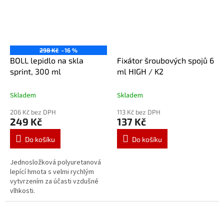
298 Kč
–16 %
BOLL lepidlo na skla
Fixátor šroubových spojů 6
sprint, 300 ml
ml HIGH / K2
Skladem
Skladem
206 Kč bez DPH
113 Kč bez DPH
249 Kč
137 Kč
Do košíku
Do košíku
Jednosložková polyuretanová
lepící hmota s velmi rychlým
vytvrzením za účasti vzdušné
vlhkosti.