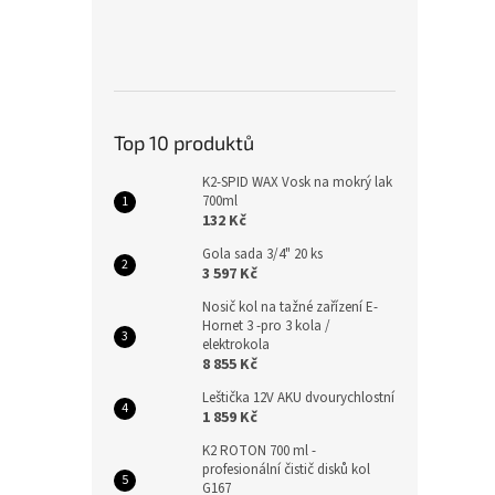
Top 10 produktů
K2-SPID WAX Vosk na mokrý lak
700ml
132 Kč
Gola sada 3/4" 20 ks
3 597 Kč
Nosič kol na tažné zařízení E-
Hornet 3 -pro 3 kola /
elektrokola
8 855 Kč
Leštička 12V AKU dvourychlostní
1 859 Kč
K2 ROTON 700 ml -
profesionální čistič disků kol
G167