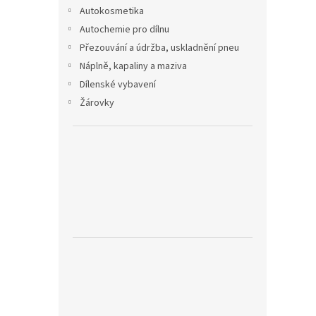
n
Autokosmetika
e
Autochemie pro dílnu
l
Přezouvání a údržba, uskladnění pneu
Náplně, kapaliny a maziva
Dílenské vybavení
Žárovky