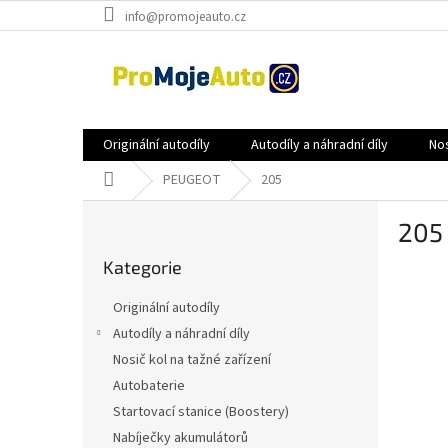
Přejít
info@promojeauto.cz
na
obsah
Originální autodíly
Autodíly a náhradní díly
Nos
Domů
PEUGEOT
205
P
205
o
Přeskočit
s
Kategorie
kategorie
t
r
Originální autodíly
a
Autodíly a náhradní díly
n
Nosič kol na tažné zařízení
n
í
Autobaterie
p
Startovací stanice (Boostery)
a
Nabíječky akumulátorů