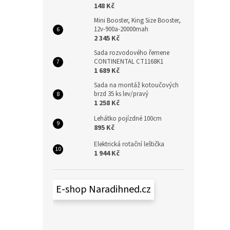
148 Kč
Mini Booster, King Size Booster,
12v-900a-20000mah
2 345 Kč
Sada rozvodového řemene
CONTINENTAL CT1168K1
1 689 Kč
Sada na montáž kotoučových
brzd 35 ks lev/pravý
1 258 Kč
Lehátko pojízdné 100cm
895 Kč
Elektrická rotační leštička
1 944 Kč
E-shop Naradihned.cz