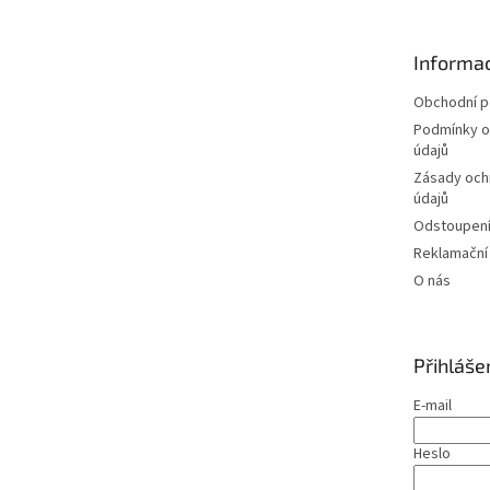
a
t
Informac
í
Obchodní 
Podmínky o
údajů
Zásady och
údajů
Odstoupení
Reklamační
O nás
Přihláše
E-mail
Heslo