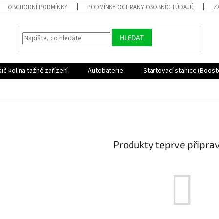
OBCHODNÍ PODMÍNKY
PODMÍNKY OCHRANY OSOBNÍCH ÚDAJŮ
Z
HLEDAT
ič kol na tažné zařízení
Autobaterie
Startovací stanice (Boost
Produkty teprve připra