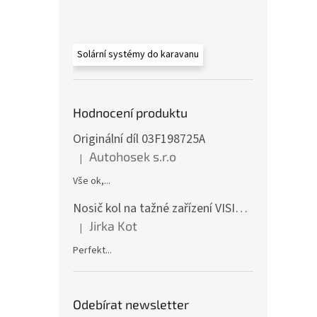
Solární systémy do karavanu
Hodnocení produktu
Originální díl 03F198725A
Autohosek s.r.o
|
Hodnocení produktu je 5 z 5 hvězdiček.
Vše ok,...
Nosič kol na tažné zařízení VISION 4 - pro 4 kola CF19591-4EFA
Jirka Kot
|
Hodnocení produktu je 5 z 5 hvězdiček.
Perfekt...
Odebírat newsletter