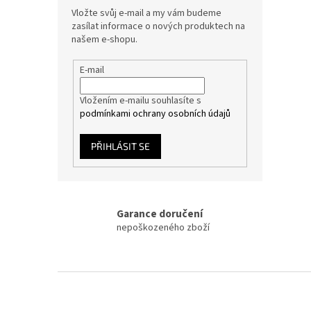
Vložte svůj e-mail a my vám budeme
zasílat informace o nových produktech na
našem e-shopu.
E-mail
Vložením e-mailu souhlasíte s
podmínkami ochrany osobních údajů
PŘIHLÁSIT SE
Garance doručení
nepoškozeného zboží
Z
á
p