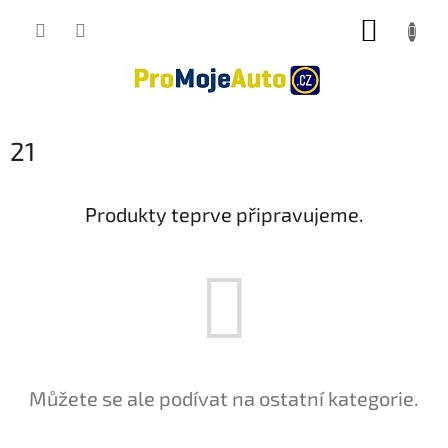
Přejít
NÁKUP
na
obsah
KOŠÍK
21
Produkty teprve připravujeme.
Můžete se ale podívat na ostatní kategorie.