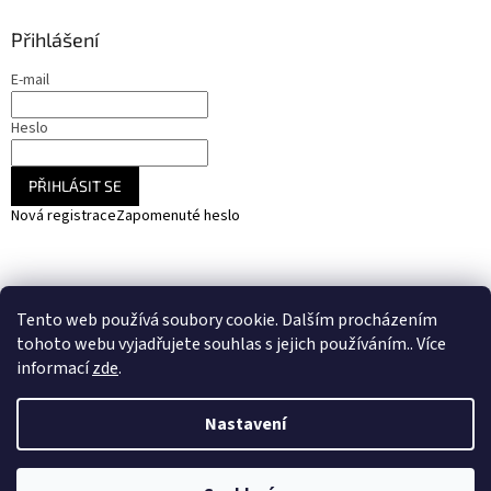
Přihlášení
E-mail
Heslo
PŘIHLÁSIT SE
Nová registrace
Zapomenuté heslo
NARADIHNED.cz - nářadí - kemping - fotovoltaika
Tento web používá soubory cookie. Dalším procházením
SOLARCZ.cz - Vše pro solární energie a fotovoltaiku
tohoto webu vyjadřujete souhlas s jejich používáním.. Více
informací
zde
.
Nastavení
Vytvořil Shoptet