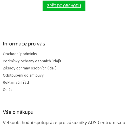
ZPĚT DO OBCHODU
Z
á
p
a
Informace pro vás
t
Obchodní podmínky
í
Podmínky ochrany osobních údajů
Zásady ochrany osobních údajů
Odstoupení od smlouvy
Reklamační řád
O nás
Vše o nákupu
Velkoobchodní spolupráce pro zákazníky ADS Centrum s.r.o