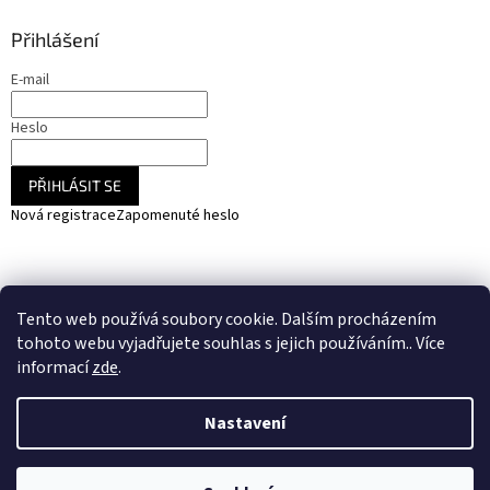
Přihlášení
E-mail
Heslo
PŘIHLÁSIT SE
Nová registrace
Zapomenuté heslo
NARADIHNED.cz - nářadí - kemping - fotovoltaika
Tento web používá soubory cookie. Dalším procházením
SOLARCZ.cz - Vše pro solární energie a fotovoltaiku
tohoto webu vyjadřujete souhlas s jejich používáním.. Více
informací
zde
.
Nastavení
Vytvořil Shoptet