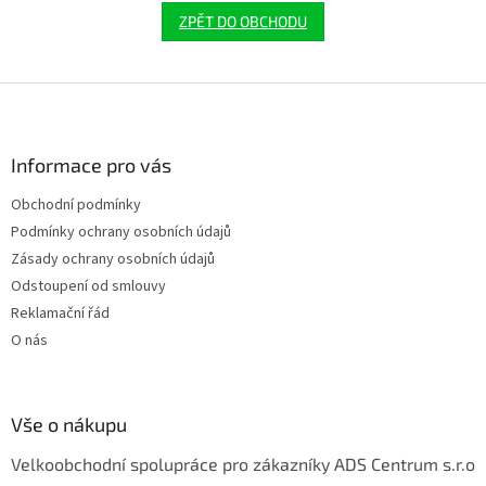
ZPĚT DO OBCHODU
Z
á
p
a
Informace pro vás
t
Obchodní podmínky
í
Podmínky ochrany osobních údajů
Zásady ochrany osobních údajů
Odstoupení od smlouvy
Reklamační řád
O nás
Vše o nákupu
Velkoobchodní spolupráce pro zákazníky ADS Centrum s.r.o