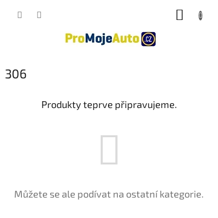
Přejít
NÁKUP
na
obsah
KOŠÍK
306
Produkty teprve připravujeme.
Můžete se ale podívat na ostatní kategorie.