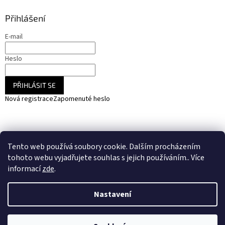
Přihlášení
E-mail
Heslo
PŘIHLÁSIT SE
Nová registrace
Zapomenuté heslo
NARADIHNED.cz - nářadí - kemping - fotovoltaika
Tento web používá soubory cookie. Dalším procházením
SOLARCZ.cz - Vše pro solární energie a fotovoltaiku
tohoto webu vyjadřujete souhlas s jejich používáním.. Více
informací
zde
.
Nastavení
Vytvořil Shoptet