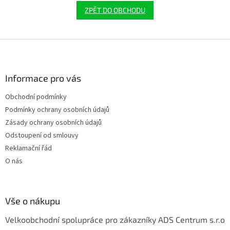
ZPĚT DO OBCHODU
Z
á
p
a
Informace pro vás
t
Obchodní podmínky
í
Podmínky ochrany osobních údajů
Zásady ochrany osobních údajů
Odstoupení od smlouvy
Reklamační řád
O nás
Vše o nákupu
Velkoobchodní spolupráce pro zákazníky ADS Centrum s.r.o