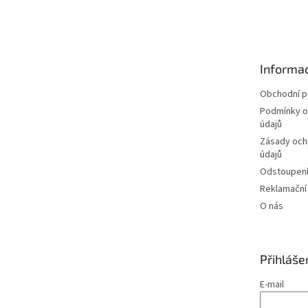
á
p
a
t
Informac
í
Obchodní 
Podmínky o
údajů
Zásady och
údajů
Odstoupení
Reklamační
O nás
Přihláše
E-mail