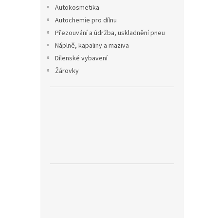
n
Autokosmetika
e
Autochemie pro dílnu
l
Přezouvání a údržba, uskladnění pneu
Náplně, kapaliny a maziva
Dílenské vybavení
Žárovky