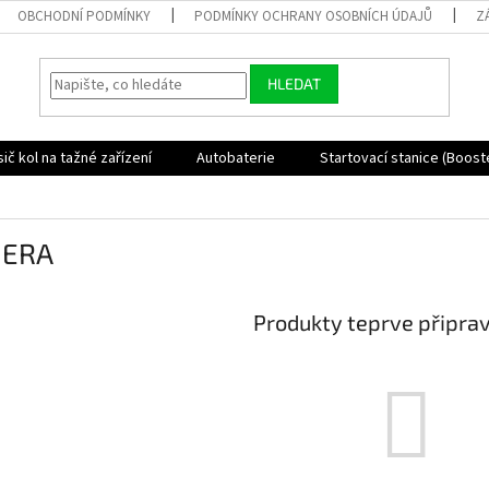
OBCHODNÍ PODMÍNKY
PODMÍNKY OCHRANY OSOBNÍCH ÚDAJŮ
Z
HLEDAT
ič kol na tažné zařízení
Autobaterie
Startovací stanice (Boost
ERA
Produkty teprve připra