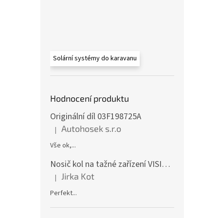
Solární systémy do karavanu
Hodnocení produktu
Originální díl 03F198725A
Autohosek s.r.o
|
Hodnocení produktu je 5 z 5 hvězdiček.
Vše ok,...
Nosič kol na tažné zařízení VISION 4 - pro 4 kola CF19591-4EFA
Jirka Kot
|
Hodnocení produktu je 5 z 5 hvězdiček.
Perfekt...