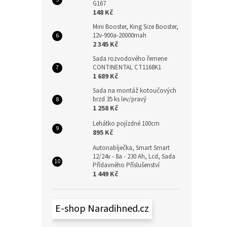
G167
148 Kč
Mini Booster, King Size Booster,
12v-900a-20000mah
2 345 Kč
Sada rozvodového řemene
CONTINENTAL CT1168K1
1 689 Kč
Sada na montáž kotoučových
brzd 35 ks lev/pravý
1 258 Kč
Lehátko pojízdné 100cm
895 Kč
Autonabíječka, Smart Smart
12/24v - 8a - 230 Ah, Lcd, Sada
Přídavného Příslušenství
1 449 Kč
E-shop Naradihned.cz