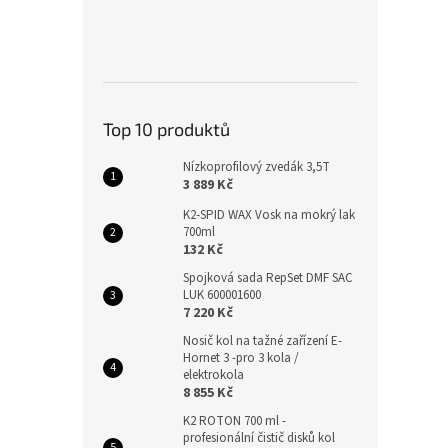
Top 10 produktů
Nízkoprofilový zvedák 3,5T
3 889 Kč
K2-SPID WAX Vosk na mokrý lak
700ml
132 Kč
Spojková sada RepSet DMF SAC
LUK 600001600
7 220 Kč
Nosič kol na tažné zařízení E-
Hornet 3 -pro 3 kola /
elektrokola
8 855 Kč
K2 ROTON 700 ml -
profesionální čistič disků kol