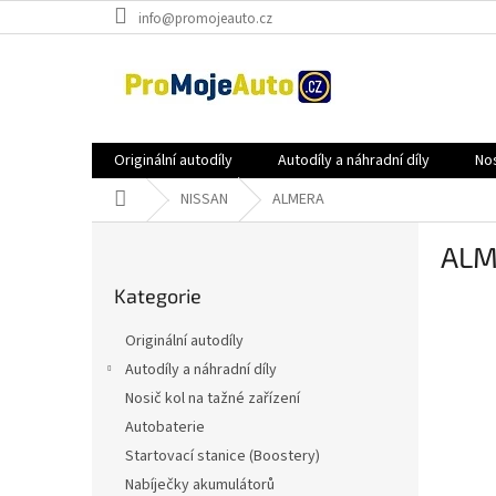
Přejít
info@promojeauto.cz
na
obsah
Originální autodíly
Autodíly a náhradní díly
Nos
Domů
NISSAN
ALMERA
P
ALM
o
Přeskočit
s
Kategorie
kategorie
t
r
Originální autodíly
a
Autodíly a náhradní díly
n
Nosič kol na tažné zařízení
n
í
Autobaterie
p
Startovací stanice (Boostery)
a
Nabíječky akumulátorů