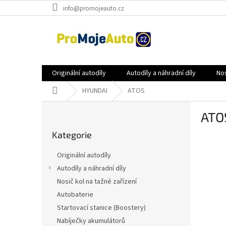
Přejít
info@promojeauto.cz
na
obsah
Originální autodíly
Autodíly a náhradní díly
Nos
Domů
HYUNDAI
ATOS
P
ATO
o
Přeskočit
s
Kategorie
kategorie
t
r
Originální autodíly
a
Autodíly a náhradní díly
n
Nosič kol na tažné zařízení
n
í
Autobaterie
p
Startovací stanice (Boostery)
a
Nabíječky akumulátorů