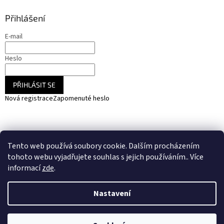
Přihlášení
E-mail
Heslo
PŘIHLÁSIT SE
Nová registrace
Zapomenuté heslo
NARADIHNED.cz - nářadí - kemping - fotovoltaika
Tento web používá soubory cookie. Dalším procházením
SOLARCZ.cz - Vše pro solární energie a fotovoltaiku
tohoto webu vyjadřujete souhlas s jejich používáním.. Více
informací
zde
.
Nastavení
Vytvořil Shoptet