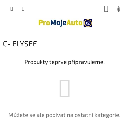
Přejít
NÁKUP
na
obsah
KOŠÍK
C- ELYSEE
Produkty teprve připravujeme.
Můžete se ale podívat na ostatní kategorie.