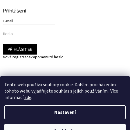
Přihlášení
E-mail
Heslo
PŘIHLÁSIT SE
Nová registrace
Zapomenuté heslo
NARADIHNED.cz - nářadí - kemping - fotovoltaika
Tento web používá soubory cookie. Dalším procházením
SOLARCZ.cz - Vše pro solární energie a fotovoltaiku
tohoto webu vyjadřujete souhlas s jejich používáním.. Více
informací
zde
.
Nastavení
Vytvořil Shoptet