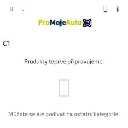
Přejít
NÁKUP
na
obsah
KOŠÍK
C1
Produkty teprve připravujeme.
Můžete se ale podívat na ostatní kategorie.