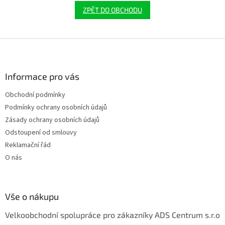
ZPĚT DO OBCHODU
Z
á
p
a
Informace pro vás
t
Obchodní podmínky
í
Podmínky ochrany osobních údajů
Zásady ochrany osobních údajů
Odstoupení od smlouvy
Reklamační řád
O nás
Vše o nákupu
Velkoobchodní spolupráce pro zákazníky ADS Centrum s.r.o