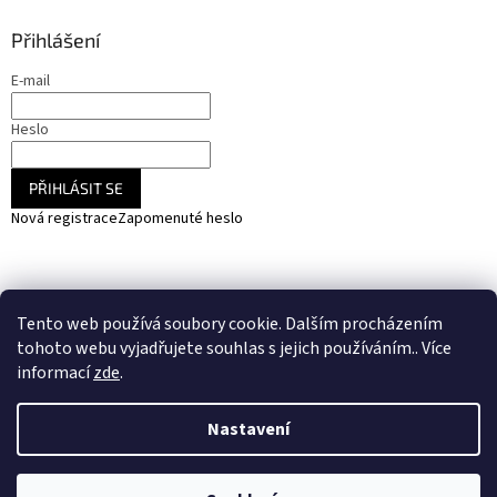
Přihlášení
E-mail
Heslo
PŘIHLÁSIT SE
Nová registrace
Zapomenuté heslo
NARADIHNED.cz - nářadí - kemping - fotovoltaika
Tento web používá soubory cookie. Dalším procházením
SOLARCZ.cz - Vše pro solární energie a fotovoltaiku
tohoto webu vyjadřujete souhlas s jejich používáním.. Více
informací
zde
.
Nastavení
Vytvořil Shoptet