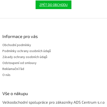
ZPĚT DO OBCHODU
Z
á
p
a
Informace pro vás
t
Obchodní podmínky
í
Podmínky ochrany osobních údajů
Zásady ochrany osobních údajů
Odstoupení od smlouvy
Reklamační řád
O nás
Vše o nákupu
Velkoobchodní spolupráce pro zákazníky ADS Centrum s.r.o