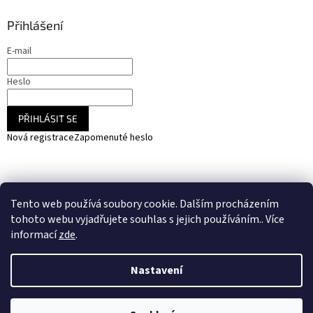
Přihlášení
E-mail
Heslo
PŘIHLÁSIT SE
Nová registrace
Zapomenuté heslo
NARADIHNED.cz - nářadí - kemping - fotovoltaika
Tento web používá soubory cookie. Dalším procházením
SOLARCZ.cz - Vše pro solární energie a fotovoltaiku
tohoto webu vyjadřujete souhlas s jejich používáním.. Více
informací
zde
.
Nastavení
Vytvořil Shoptet