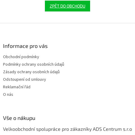
ZPĚT DO OBCHODU
Z
á
p
a
Informace pro vás
t
Obchodní podmínky
í
Podmínky ochrany osobních údajů
Zásady ochrany osobních údajů
Odstoupení od smlouvy
Reklamační řád
O nás
Vše o nákupu
Velkoobchodní spolupráce pro zákazníky ADS Centrum s.r.o