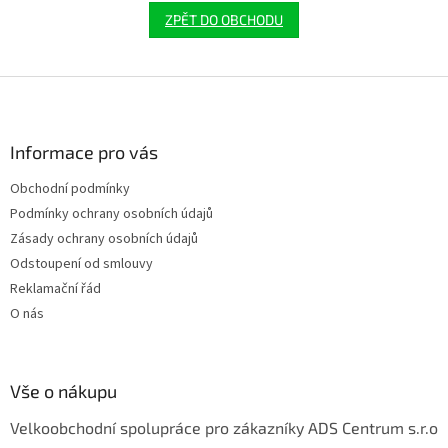
ZPĚT DO OBCHODU
Z
á
p
a
Informace pro vás
t
Obchodní podmínky
í
Podmínky ochrany osobních údajů
Zásady ochrany osobních údajů
Odstoupení od smlouvy
Reklamační řád
O nás
Vše o nákupu
Velkoobchodní spolupráce pro zákazníky ADS Centrum s.r.o