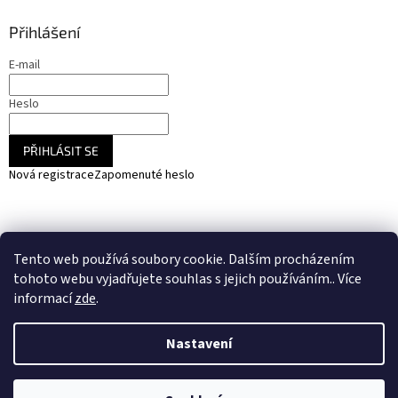
Přihlášení
E-mail
Heslo
PŘIHLÁSIT SE
Nová registrace
Zapomenuté heslo
NARADIHNED.cz - nářadí - kemping - fotovoltaika
Tento web používá soubory cookie. Dalším procházením
SOLARCZ.cz - Vše pro solární energie a fotovoltaiku
tohoto webu vyjadřujete souhlas s jejich používáním.. Více
informací
zde
.
Nastavení
Vytvořil Shoptet