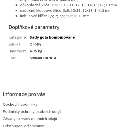
očkoploché klíče: 7; 8; 9; 10; 11; 12; 13; 14; 15; 17; 19 mm
nástrčné kloubové klíče: 8x9; 10x11; 12x13; 14x15 mm
imbusové klíče: 1,5; 2; 2,5; 5; 6; 8; 10 mm
Doplňkové parametry
Kategorie
:
Sady gola kombinované
Záruka
:
2 roky
Hmotnost
:
6.75 kg
EAN
:
5906083387814
Z
á
p
a
Informace pro vás
t
Obchodní podmínky
í
Podmínky ochrany osobních údajů
Zásady ochrany osobních údajů
Odstoupení od smlouvy