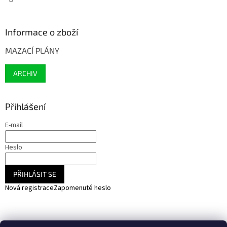
Informace o zboží
MAZACÍ PLÁNY
ARCHIV
Přihlášení
E-mail
Heslo
PŘIHLÁSIT SE
Nová registrace
Zapomenuté heslo
NARADIHNED.cz - nářadí - kemping - fotovoltaika