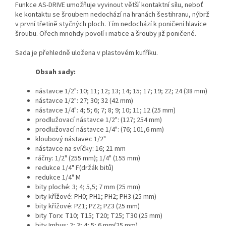
Funkce AS-DRIVE umožňuje vyvinout větší kontaktní sílu, neboť
ke kontaktu se šroubem nedochází na hranách šestihranu, nýbrž
v první třetině styčných ploch. Tím nedochází k poničení hlavice
šroubu. Ořech mnohdy povolí i matice a šrouby již poničené.
Sada je přehledně uložena v plastovém kufříku.
Obsah sady:
nástavce 1/2": 10; 11; 12; 13; 14; 15; 17; 19; 22; 24 (38 mm)
nástavce 1/2": 27; 30; 32 (42 mm)
nástavce 1/4": 4; 5; 6; 7; 8; 9; 10; 11; 12 (25 mm)
prodlužovací nástavce 1/2": (127; 254 mm)
prodlužovací nástavce 1/4": (76; 101,6 mm)
kloubový nástavec 1/2"
nástavce na svíčky: 16; 21 mm
ráčny: 1/2" (255 mm); 1/4" (155 mm)
redukce 1/4" F(držák bitů)
redukce 1/4" M
bity ploché: 3; 4; 5,5; 7 mm (25 mm)
bity křížové: PH0; PH1; PH2; PH3 (25 mm)
bity křížové: PZ1; PZ2; PZ3 (25 mm)
bity Torx: T10; T15; T20; T25; T30 (25 mm)
bity Imbus: 2; 3; 4; 5; 6 mm(25 mm)