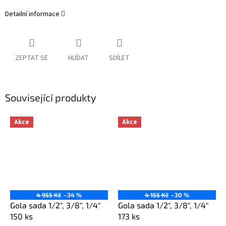
Detailní informace
ZEPTAT SE
HLÍDAT
SDÍLET
Související produkty
Akce
Akce
4 955 Kč
–34 %
4 155 Kč
–30 %
Gola sada 1/2", 3/8", 1/4"
Gola sada 1/2", 3/8", 1/4"
150 ks
173 ks