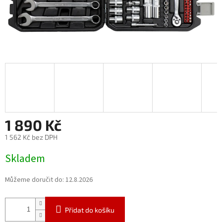
1 890 Kč
1 562 Kč bez DPH
Měrná
Skladem
cena:
Můžeme doručit do:
12.8.2026
Přidat do košíku