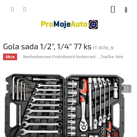
Přejít
NÁKUP
na
obsah
KOŠÍK
Gola sada 1/2", 1/4" 77 ks
YT-38781_N
Průměrné
Neohodnoceno
Podrobnosti hodnocení
Značka:
Yato
Akce
hodnocení
produktu
je
0,0
z
5
hvězdiček.