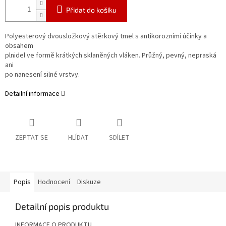
Přidat do košíku
Polyesterový dvousložkový stěrkový tmel s antikorozními účinky a
obsahem
plnidel ve formě krátkých sklaněných vláken. Průžný, pevný, nepraská
ani
po nanesení silné vrstvy.
Detailní informace
ZEPTAT SE
HLÍDAT
SDÍLET
Popis
Hodnocení
Diskuze
Detailní popis produktu
INFORMACE O PRODUKTU