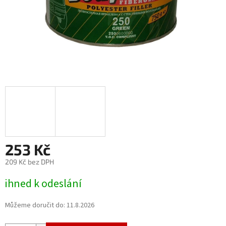
253 Kč
209 Kč bez DPH
Měrná
ihned k odeslání
cena:
Můžeme doručit do:
11.8.2026