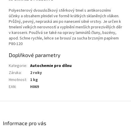
Polyesterový dvousložkový stěrkový tmel s antikorozními
účinky a obsahem plnidel ve formě krátkých sklaněných vláken.
Průžný, pevný, nepraská ani po nanesení silné vrstvy. Je určen k
tmelení velkých nerovností a vyplnění menších prorezivělých děr
v karoserii. Používá se také na opravy laminátů čluny, bazény,
apod. Schne rychle, lehce se brousí za sucha brzsným papírem
P80-120
Doplňkové parametry
Kategorie
:
Autochemie pro dílnu
Záruka
:
2 roky
Hmotnost
:
1 kg
EAN
:
H069
Z
á
p
a
Informace pro vás
t