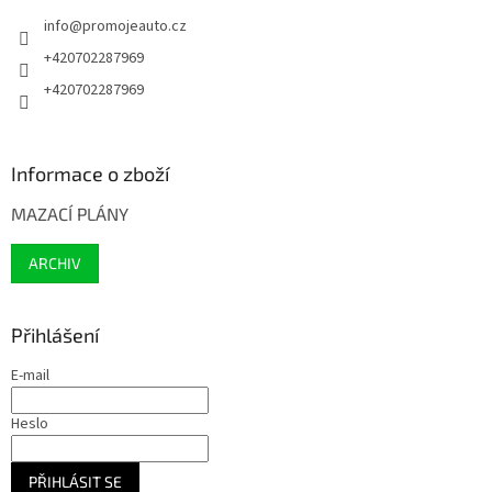
info
@
promojeauto.cz
+420702287969
+420702287969
Informace o zboží
MAZACÍ PLÁNY
ARCHIV
Přihlášení
E-mail
Heslo
PŘIHLÁSIT SE