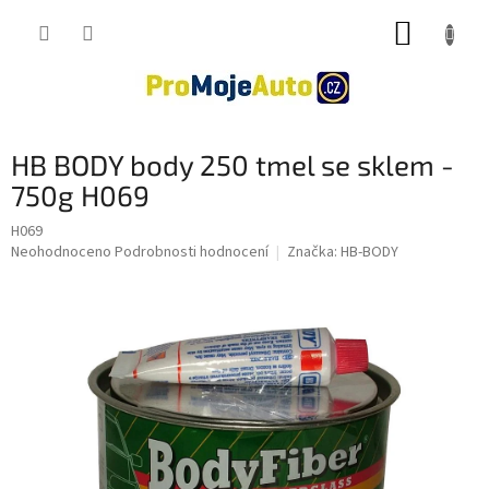
Přejít
NÁKUP
na
obsah
KOŠÍK
HB BODY body 250 tmel se sklem -
750g H069
H069
Průměrné
Neohodnoceno
Podrobnosti hodnocení
Značka:
HB-BODY
hodnocení
produktu
je
0,0
z
5
hvězdiček.