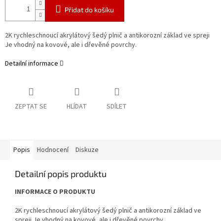
Přidat do košíku
2K rychleschnoucí akrylátový šedý plnič a antikorozní základ ve spreji
Je vhodný na kovové, ale i dřevěné povrchy.
Detailní informace
ZEPTAT SE
HLÍDAT
SDÍLET
Popis
Hodnocení
Diskuze
Detailní popis produktu
INFORMACE O PRODUKTU
2K rychleschnoucí akrylátový šedý plnič a antikorozní základ ve
spreji Je vhodný na kovové, ale i dřevěné povrchy.