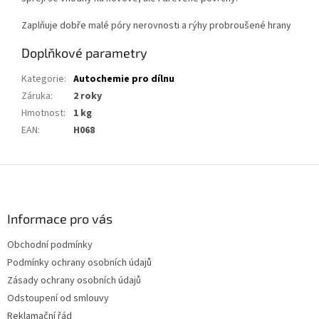
Zaplňuje dobře malé póry nerovnosti a rýhy probroušené hrany
Doplňkové parametry
Kategorie
:
Autochemie pro dílnu
Záruka
:
2 roky
Hmotnost
:
1 kg
EAN
:
H068
Z
á
p
a
Informace pro vás
t
Obchodní podmínky
í
Podmínky ochrany osobních údajů
Zásady ochrany osobních údajů
Odstoupení od smlouvy
Reklamační řád