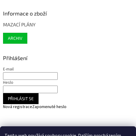
Informace o zboží
MAZACÍ PLÁNY
ARCHIV
Přihlášení
E-mail
Heslo
PŘIHLÁSIT SE
Nová registrace
Zapomenuté heslo
NARADIHNED.cz - nářadí - kemping - fotovoltaika
Tento web používá soubory cookie. Dalším procházením