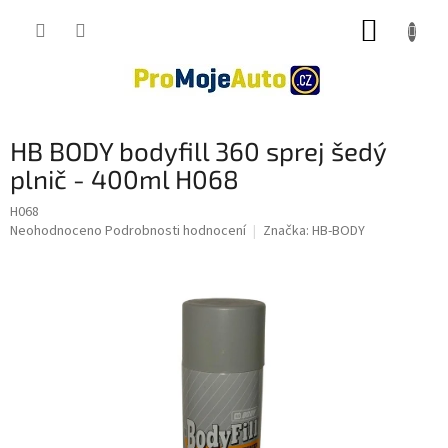
Přejít
NÁKUP
na
obsah
KOŠÍK
HB BODY bodyfill 360 sprej šedý
plnič - 400ml H068
H068
Průměrné
Neohodnoceno
Podrobnosti hodnocení
Značka:
HB-BODY
hodnocení
produktu
je
0,0
z
5
hvězdiček.