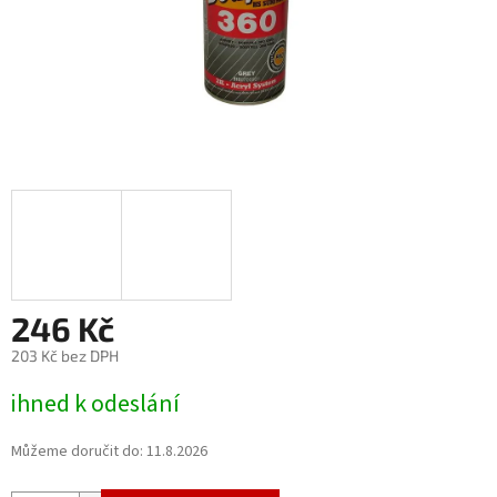
246 Kč
203 Kč bez DPH
Měrná
ihned k odeslání
cena:
Můžeme doručit do:
11.8.2026