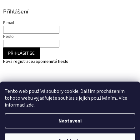
Přihlášení
E-mail
Heslo
PŘIHLÁSIT SE
Nová registrace
Zapomenuté heslo
NARADIHNED.cz - nářadí - kemping - fotovoltaika
Tento web používá soubory cookie. Dalším procházením
SOLARCZ.cz - Vše pro solární energie a fotovoltaiku
tohoto webu vyjadřujete souhlas s jejich používáním.. Více
informací
zde
.
Nastavení
Vytvořil Shoptet