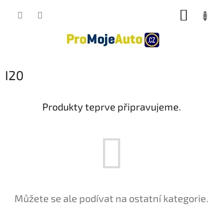
Přejít
NÁKUP
na
obsah
KOŠÍK
I20
Produkty teprve připravujeme.
Můžete se ale podívat na ostatní kategorie.