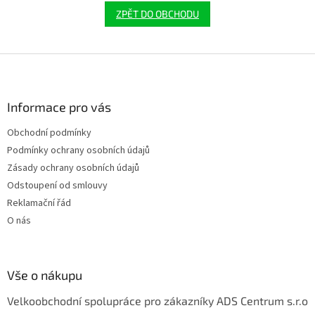
ZPĚT DO OBCHODU
Z
á
p
a
Informace pro vás
t
Obchodní podmínky
í
Podmínky ochrany osobních údajů
Zásady ochrany osobních údajů
Odstoupení od smlouvy
Reklamační řád
O nás
Vše o nákupu
Velkoobchodní spolupráce pro zákazníky ADS Centrum s.r.o