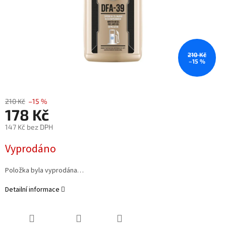
210 Kč
–15 %
210 Kč
–15 %
178 Kč
147 Kč bez DPH
Měrná
Vyprodáno
cena:
Položka byla vyprodána…
Detailní informace