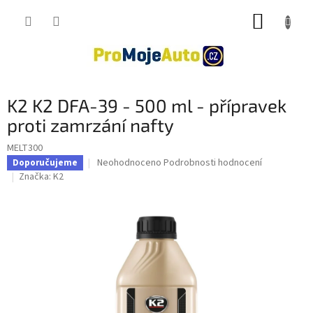
Přejít
NÁKUP
na
obsah
KOŠÍK
K2 K2 DFA-39 - 500 ml - přípravek
proti zamrzání nafty
MELT300
Průměrné
Neohodnoceno
Podrobnosti hodnocení
Doporučujeme
hodnocení
Značka:
K2
produktu
je
0,0
z
5
hvězdiček.