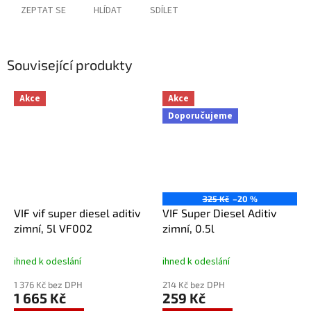
ZEPTAT SE
HLÍDAT
SDÍLET
Související produkty
Akce
Akce
Doporučujeme
325 Kč
–20 %
VIF vif super diesel aditiv
VIF Super Diesel Aditiv
zimní, 5l VF002
zimní, 0.5l
ihned k odeslání
ihned k odeslání
1 376 Kč bez DPH
214 Kč bez DPH
1 665 Kč
259 Kč