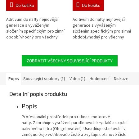
Do košíku
Do košíku
Aditivum do nafty nejnovější
Aditivum do nafty nejnovější
generace s vyváženým
generace s vyváženým
složením specifickým pro zimní
složením specifickým pro zimní
období.Vhodný pro všechny
období.Vhodný pro všechny
vznětové motory, zvláště s
vznětové motory, zvláště s
vysokotlakým vstřikováním.
vysokotlakým vstřikováním.
ZOBRAZIT VŠECHNY SOUVISEJÍCÍ PRODUKTY
Popis
Související soubory (1)
Videa (1)
Hodnocení
Diskuze
Detailní popis produktu
Popis
Profesionální prostředek pro rafinaci motorové
nafty.
Zabraňuje vysrážení parafínových krystalů a ucpání
palivového filtru (ON gelovatění).
Usnadňuje startování v
zimě, udržuje vstřikovače čisté a zvyšuje cetanové číslo.