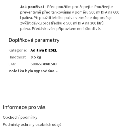
Jak používat
: Před použitím protřepejte.
Používejte
preventivně před tankováním v poměru 500 ml DFA na 600
l paliva.
Při použití letního paliva v zimě se doporučuje
zvýšit dávku prostředku o 500 ml DFA na 300 litrů
paliva.
Předávkování přípravkem není škodlivé.
Doplňkové parametry
Kategorie
:
Aditiva DIESEL
Hmotnost
:
0.5 kg
EAN
:
5906534941503
Položka byla vyprodána…
Z
á
p
a
Informace pro vás
t
Obchodní podmínky
í
Podmínky ochrany osobních údajů