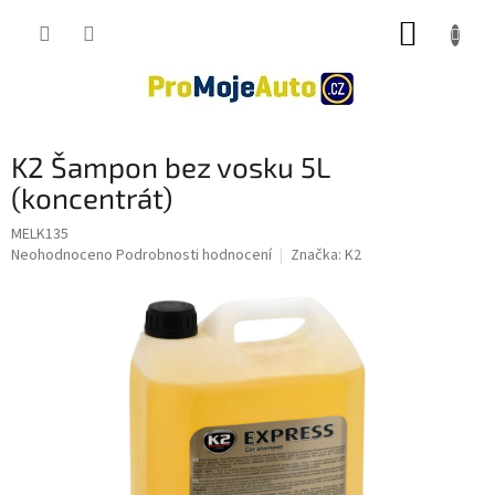
Přejít
NÁKUP
na
obsah
KOŠÍK
K2 Šampon bez vosku 5L
(koncentrát)
MELK135
Průměrné
Neohodnoceno
Podrobnosti hodnocení
Značka:
K2
hodnocení
produktu
je
0,0
z
5
hvězdiček.