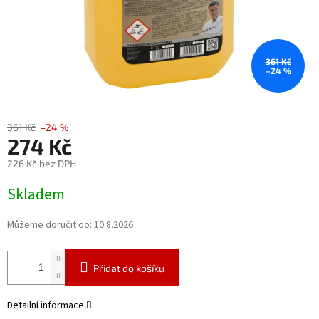
361 Kč
–24 %
361 Kč
–24 %
274 Kč
226 Kč bez DPH
Měrná
Skladem
cena:
Můžeme doručit do:
10.8.2026
Přidat do košíku
Detailní informace