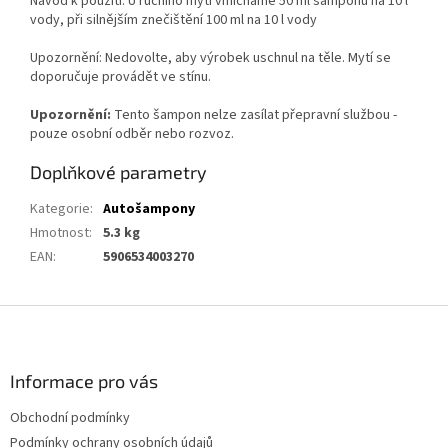
Návod k použití: U ručního mytí vmícháme 50 ml šampónu na 10 l
vody, při silnějším znečištění 100 ml na 10 l vody
Upozornění: Nedovolte, aby výrobek uschnul na těle. Mytí se
doporučuje provádět ve stínu.
Upozornění:
Tento šampon nelze zasílat přepravní službou -
pouze osobní odběr nebo rozvoz.
Doplňkové parametry
Kategorie
:
Autošampony
Hmotnost
:
5.3 kg
EAN
:
5906534003270
Z
á
p
a
Informace pro vás
t
Obchodní podmínky
í
Podmínky ochrany osobních údajů