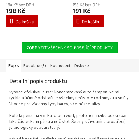
164 Kč bez DPH
158 Kč bez DPH
198 Kč
191 Kč
Do košíku
Do košíku
ZOBRAZIT VŠECHNY SOUVISEJÍCÍ PRODUKTY
Popis
Podobné (3)
Hodnocení
Diskuze
Detailní popis produktu
Vysoce efektivní, super koncentrovaný auto šampon. Velmi
rychle a účinně odstraňuje všechny nečistoty i od hmyzu a smůly.
Vhodné pro všechny typy barev, včetně metalízy.
Bohatá pěna má vynikající pěnivost, proto není riziko poškrábání
laku částečkami písku a nečistot. Šetrný k životnímu prostředí,
je biologicky odbouratelný.