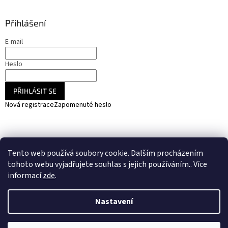
Přihlášení
E-mail
Heslo
PŘIHLÁSIT SE
Nová registrace
Zapomenuté heslo
NARADIHNED.cz - nářadí - kemping - fotovoltaika
Tento web používá soubory cookie. Dalším procházením
SOLARCZ.cz - Vše pro solární energie a fotovoltaiku
tohoto webu vyjadřujete souhlas s jejich používáním.. Více
informací
zde
.
Nastavení
Vytvořil Shoptet