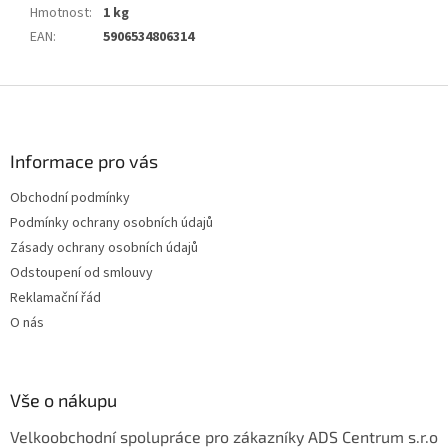
Hmotnost
:
1 kg
EAN
:
5906534806314
Z
á
p
a
Informace pro vás
t
Obchodní podmínky
í
Podmínky ochrany osobních údajů
Zásady ochrany osobních údajů
Odstoupení od smlouvy
Reklamační řád
O nás
Vše o nákupu
Velkoobchodní spolupráce pro zákazníky ADS Centrum s.r.o