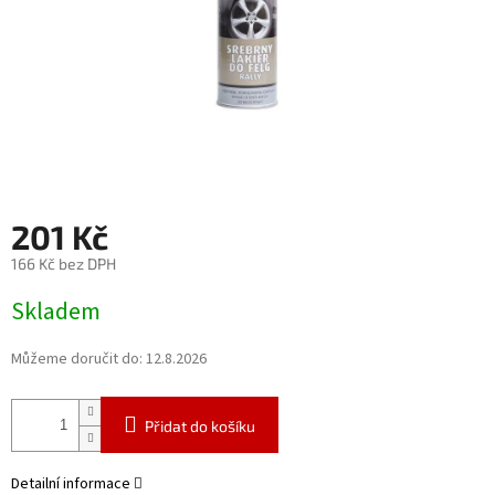
201 Kč
166 Kč bez DPH
Měrná
Skladem
cena:
Můžeme doručit do:
12.8.2026
Přidat do košíku
Detailní informace