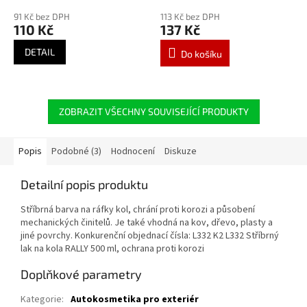
91 Kč bez DPH
113 Kč bez DPH
110 Kč
137 Kč
DETAIL
Do košíku
ZOBRAZIT VŠECHNY SOUVISEJÍCÍ PRODUKTY
Popis
Podobné (3)
Hodnocení
Diskuze
Detailní popis produktu
Stříbrná barva na ráfky kol, chrání proti korozi a působení
mechanických činitelů. Je také vhodná na kov, dřevo, plasty a
jiné povrchy. Konkurenční objednací čísla: L332 K2 L332 Stříbrný
lak na kola RALLY 500 ml, ochrana proti korozi
Doplňkové parametry
Kategorie
:
Autokosmetika pro exteriér