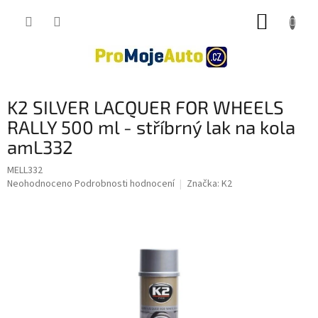
Přejít
NÁKUP
na
obsah
KOŠÍK
K2 SILVER LACQUER FOR WHEELS
RALLY 500 ml - stříbrný lak na kola
amL332
MELL332
Průměrné
Neohodnoceno
Podrobnosti hodnocení
Značka:
K2
hodnocení
produktu
je
0,0
z
5
hvězdiček.