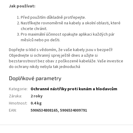
Jak používat:
Před použitím důkladně protřepejte.
Nastříkejte rovnoměrně na kabely a okolní oblasti, které
chcete chránit.
Pro maximální účinnost opakujte aplikaci každých pár
měsíců nebo po dešti.
Dopřejte si klid s vědomím, že vaše kabely jsou v bezpečí!
Objednejte si ochranný sprej ještě dnes a užijte si
bezstarostnost bez obav z poškozené kabeláže. Vaše investice
do ochrany nikdy nebyla tak jednoduchá
Doplňkové parametry
Kategorie
:
Ochranné nástřiky proti kunám a hlodavcům
Záruka
:
2 roky
Hmotnost
:
0.4 kg
EAN
:
5906534808165, 5906534009791
Z