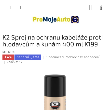
Přejít
NÁKUP
na
obsah
KOŠÍK
K2 Sprej na ochranu kabeláže proti
hlodavcům a kunám 400 ml K199
MELK199
Průměrné
1 hodnocení
Podrobnosti hodnocení
Akce
Doporučujeme
hodnocení
Značka:
K2
produktu
je
5,0
z
5
hvězdiček.