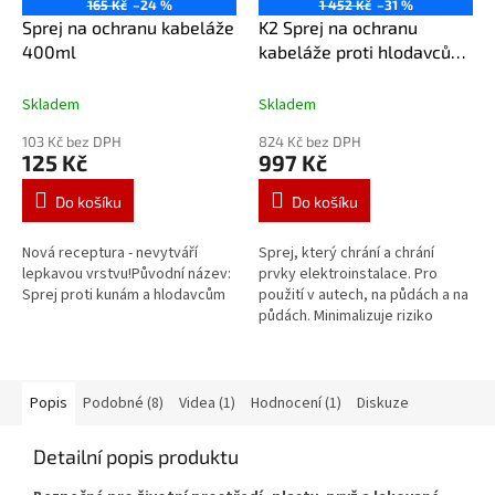
165 Kč
–24 %
1 452 Kč
–31 %
Sprej na ochranu kabeláže
K2 Sprej na ochranu
400ml
kabeláže proti hlodavcům
a kunám 400 ml 6kusů
Skladem
Skladem
103 Kč bez DPH
824 Kč bez DPH
125 Kč
997 Kč
Do košíku
Do košíku
Nová receptura - nevytváří
Sprej, který chrání a chrání
lepkavou vrstvu!Původní název:
prvky elektroinstalace. Pro
Sprej proti kunám a hlodavcům
použití v autech, na půdách a na
půdách. Minimalizuje riziko
překousnutí kabelů a vodičů
nebo poškození zvukotěsných...
Popis
Podobné (8)
Videa (1)
Hodnocení (1)
Diskuze
Detailní popis produktu