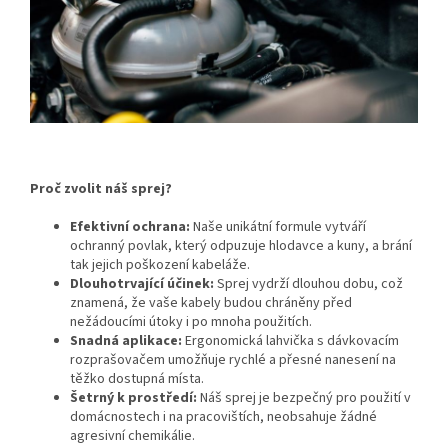
Proč zvolit náš sprej?
Efektivní ochrana:
Naše unikátní formule vytváří
ochranný povlak, který odpuzuje hlodavce a kuny, a brání
tak jejich poškození kabeláže.
Dlouhotrvající účinek:
Sprej vydrží dlouhou dobu, což
znamená, že vaše kabely budou chráněny před
nežádoucími útoky i po mnoha použitích.
Snadná aplikace:
Ergonomická lahvička s dávkovacím
rozprašovačem umožňuje rychlé a přesné nanesení na
těžko dostupná místa.
Šetrný k prostředí:
Náš sprej je bezpečný pro použití v
domácnostech i na pracovištích, neobsahuje žádné
agresivní chemikálie.