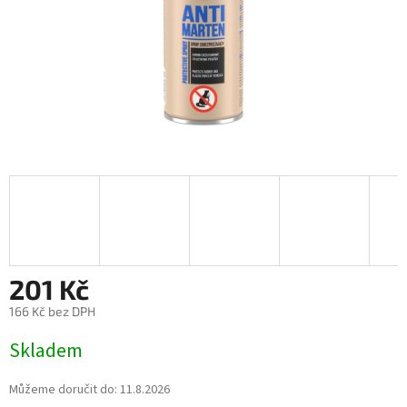
201 Kč
166 Kč bez DPH
Měrná
Skladem
cena:
Můžeme doručit do:
11.8.2026