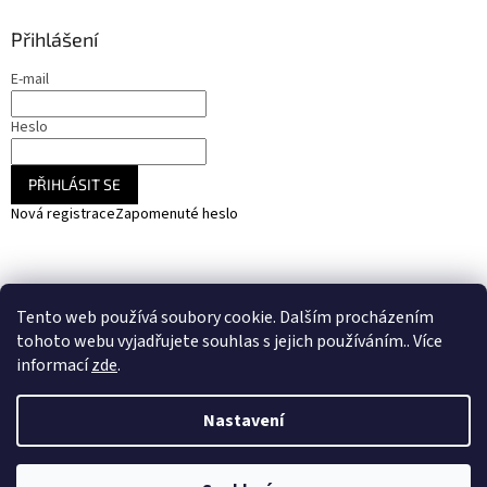
Přihlášení
E-mail
Heslo
PŘIHLÁSIT SE
Nová registrace
Zapomenuté heslo
NARADIHNED.cz - nářadí - kemping - fotovoltaika
Tento web používá soubory cookie. Dalším procházením
SOLARCZ.cz - Vše pro solární energie a fotovoltaiku
tohoto webu vyjadřujete souhlas s jejich používáním.. Více
informací
zde
.
Nastavení
Vytvořil Shoptet