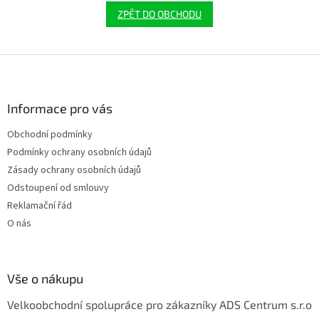
ZPĚT DO OBCHODU
Z
á
p
a
Informace pro vás
t
Obchodní podmínky
í
Podmínky ochrany osobních údajů
Zásady ochrany osobních údajů
Odstoupení od smlouvy
Reklamační řád
O nás
Vše o nákupu
Velkoobchodní spolupráce pro zákazníky ADS Centrum s.r.o