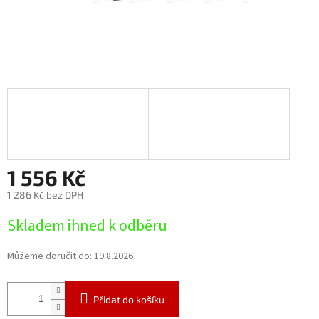
1 556 Kč
1 286 Kč bez DPH
Měrná
Skladem ihned k odběru
cena:
Můžeme doručit do:
19.8.2026
Přidat do košíku