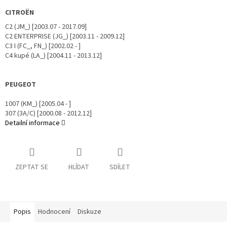
CITROËN
C2 (JM_) [2003.07 - 2017.09]
C2 ENTERPRISE (JG_) [2003.11 - 2009.12]
C3 I (FC_, FN_) [2002.02 - ]
C4 kupé (LA_) [2004.11 - 2013.12]
PEUGEOT
1007 (KM_) [2005.04 - ]
307 (3A/C) [2000.08 - 2012.12]
Detailní informace
ZEPTAT SE
HLÍDAT
SDÍLET
Popis
Hodnocení
Diskuze