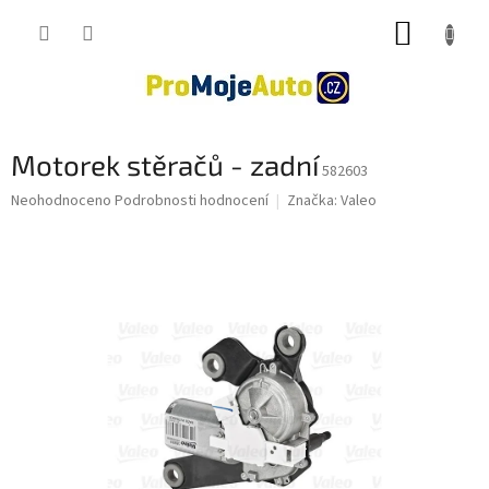
Přejít
NÁKUP
na
obsah
KOŠÍK
Motorek stěračů - zadní
582603
Průměrné
Neohodnoceno
Podrobnosti hodnocení
Značka:
Valeo
hodnocení
produktu
je
0,0
z
5
hvězdiček.