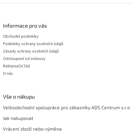
Z
á
p
a
Informace pro vás
t
Obchodní podmínky
í
Podmínky ochrany osobních údajů
Zásady ochrany osobních údajů
Odstoupení od smlouvy
Reklamační řád
O nás
Vše o nákupu
Velkoobchodní spolupráce pro zákazníky ADS Centrum s.r.o
Jak nakupovat
Vrácení zboží nebo výměna