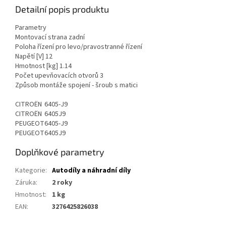
Detailní popis produktu
Parametry
Montovací strana
zadní
Poloha řízení
pro levo/pravostranné řízení
Napětí [V]
12
Hmotnost [kg]
1.14
Počet upevňovacích otvorů
3
Způsob montáže
spojení - šroub s matici
CITROËN
6405-J9
CITROËN
6405J9
PEUGEOT
6405-J9
PEUGEOT
6405J9
Doplňkové parametry
Kategorie
:
Autodíly a náhradní díly
Záruka
:
2 roky
Hmotnost
:
1 kg
EAN
:
3276425826038