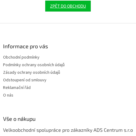
ZPĚT DO OBCHODU
Z
á
p
a
Informace pro vás
t
Obchodní podmínky
í
Podmínky ochrany osobních údajů
Zásady ochrany osobních údajů
Odstoupení od smlouvy
Reklamační řád
O nás
Vše o nákupu
Velkoobchodní spolupráce pro zákazníky ADS Centrum s.r.o