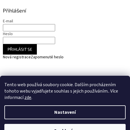
Přihlášení
E-mail
Heslo
PŘIHLÁSIT SE
Nová registrace
Zapomenuté heslo
NARADIHNED.cz - nářadí - kemping - fotovoltaika
Tento web používá soubory cookie. Dalším procházením
SOLARCZ.cz - Vše pro solární energie a fotovoltaiku
tohoto webu vyjadřujete souhlas s jejich používáním.. Více
informací
zde
.
Nastavení
Vytvořil Shoptet