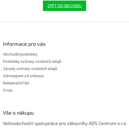
ZPĚT DO OBCHODU
Z
á
p
a
Informace pro vás
t
Obchodní podmínky
í
Podmínky ochrany osobních údajů
Zásady ochrany osobních údajů
Odstoupení od smlouvy
Reklamační řád
O nás
Vše o nákupu
Velkoobchodní spolupráce pro zákazníky ADS Centrum s.r.o