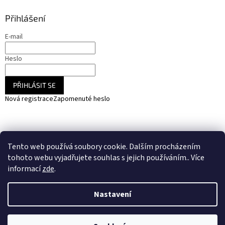
Přihlášení
E-mail
Heslo
PŘIHLÁSIT SE
Nová registrace
Zapomenuté heslo
NARADIHNED.cz - nářadí - kemping - fotovoltaika
Tento web používá soubory cookie. Dalším procházením
SOLARCZ.cz - Vše pro solární energie a fotovoltaiku
tohoto webu vyjadřujete souhlas s jejich používáním.. Více
informací
zde
.
Nastavení
Vytvořil Shoptet