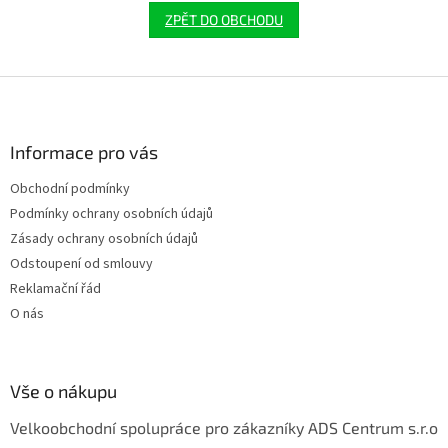
ZPĚT DO OBCHODU
Z
á
p
a
Informace pro vás
t
Obchodní podmínky
í
Podmínky ochrany osobních údajů
Zásady ochrany osobních údajů
Odstoupení od smlouvy
Reklamační řád
O nás
Vše o nákupu
Velkoobchodní spolupráce pro zákazníky ADS Centrum s.r.o