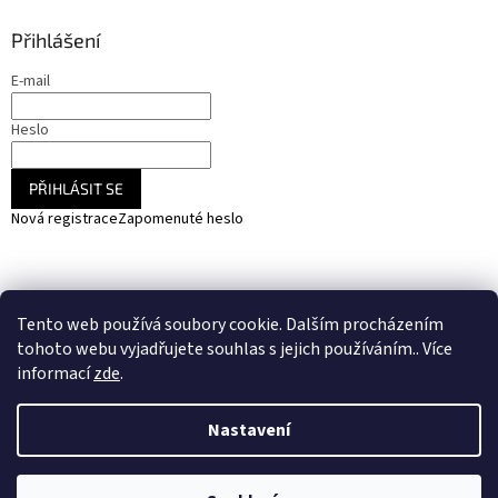
Přihlášení
E-mail
Heslo
PŘIHLÁSIT SE
Nová registrace
Zapomenuté heslo
NARADIHNED.cz - nářadí - kemping - fotovoltaika
Tento web používá soubory cookie. Dalším procházením
SOLARCZ.cz - Vše pro solární energie a fotovoltaiku
tohoto webu vyjadřujete souhlas s jejich používáním.. Více
informací
zde
.
Nastavení
Vytvořil Shoptet