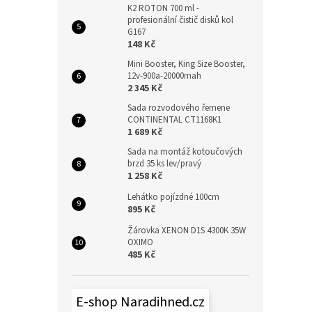
K2 ROTON 700 ml -
profesionální čistič disků kol
G167
148 Kč
Mini Booster, King Size Booster,
12v-900a-20000mah
2 345 Kč
Sada rozvodového řemene
CONTINENTAL CT1168K1
1 689 Kč
Sada na montáž kotoučových
brzd 35 ks lev/pravý
1 258 Kč
Lehátko pojízdné 100cm
895 Kč
Žárovka XENON D1S 4300K 35W
OXIMO
485 Kč
E-shop Naradihned.cz