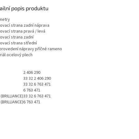
ailní popis produktu
metry
ovací strana
zadní náprava
ovací strana
pravá / levá
ovací strana
zadní
ovací strana
střední
provedení nápravy
příčné rameno
riál
ocelový plech
2 406 290
33 32 2 406 290
33 32 6 763 471
6 763 471
(BRILLIANCE)
33 32 6 763 471
(BRILLIANCE)
6 763 471