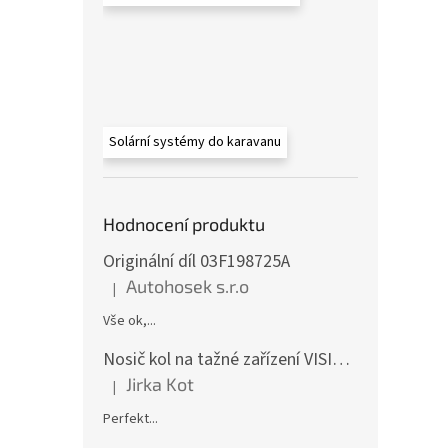
Solární systémy do karavanu
Hodnocení produktu
Originální díl 03F198725A
Autohosek s.r.o
|
Hodnocení produktu je 5 z 5 hvězdiček.
Vše ok,...
Nosič kol na tažné zařízení VISION 4 - pro 4 kola CF19591-4EFA
Jirka Kot
|
Hodnocení produktu je 5 z 5 hvězdiček.
Perfekt...