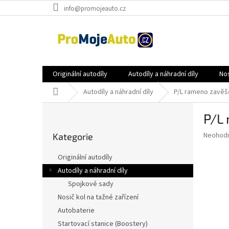
Přejít
info@promojeauto.cz
na
obsah
Originální autodíly
Autodíly a náhradní díly
Nos
Domů
Autodíly a náhradní díly
P/L rameno zavěš
P
P/L
o
Přeskočit
s
Průměr
Neohod
Kategorie
kategorie
t
hodnoce
r
produkt
Originální autodíly
a
je
Autodíly a náhradní díly
0,0
n
z
Spojkové sady
n
5
í
Nosič kol na tažné zařízení
hvězdič
p
Autobaterie
a
Startovací stanice (Boostery)