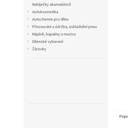
n
Nabíječky akumulátorů
e
Autokosmetika
l
Autochemie pro dílnu
Přezouvání a údržba, uskladnění pneu
Náplně, kapaliny a maziva
Dílenské vybavení
Žárovky
Popi