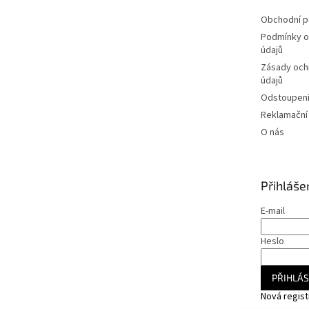
Obchodní 
Podmínky o
údajů
Zásady och
údajů
Odstoupení
Reklamační
O nás
Přihláše
E-mail
Heslo
PŘIHLÁS
Nová regis