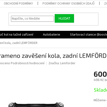
OBCHODNÍ PODMÍNKY
PODMÍNKY OCHRANY OSOBNÍCH ÚDAJŮ
Z
HLEDAT
ič kol na tažné zařízení
Autobaterie
Startovací stanice (Boost
ení kola, zadní LEMFÖRDER
 rameno zavěšení kola, zadní LEMFÖR
né
noceno
Podrobnosti hodnocení
Značka:
Lemforder
ní
600
u
496 Kč b
Měrná
Sklad
cena:
ek.
Můžeme d