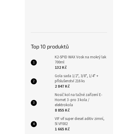
Top 10 produktů
K2-SPID WAX Vosk na mokrý lak
700ml
132 Kč
Gola sada 1/2", 3/8", 1/4" +
příslušenství 216 ks
2 847 Kč
Nosič kol na tažné zařízení E-
Hornet 3 -pro 3 kola /
elektrokola
8 855 Kč
VIF vif super diesel aditiv zimní,
5l VF002
1 665 Kč