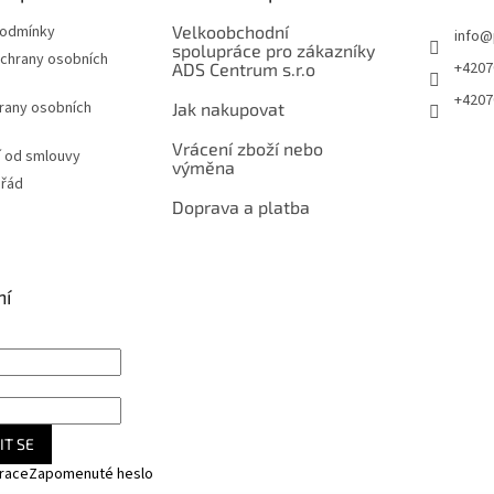
podmínky
Velkoobchodní
info
@
spolupráce pro zákazníky
chrany osobních
+4207
ADS Centrum s.r.o
+4207
rany osobních
Jak nakupovat
Vrácení zboží nebo
 od smlouvy
výměna
 řád
Doprava a platba
ní
IT SE
trace
Zapomenuté heslo