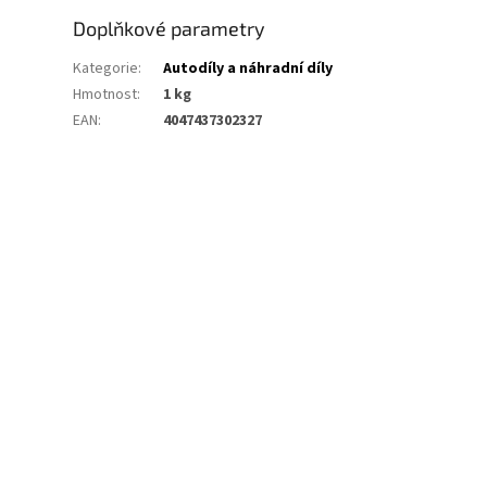
Doplňkové parametry
Kategorie
:
Autodíly a náhradní díly
Hmotnost
:
1 kg
EAN
:
4047437302327