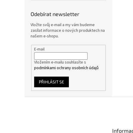
Odebírat newsletter
Vložte svůj e-mail a my vám budeme
zasílat informace o nových produktech na
našem e-shopu.
E-mail
Vložením e-mailu souhlasíte s
podmínkami ochrany osobních údajů
PŘIHLÁSIT SE
Z
á
p
a
t
Informac
í