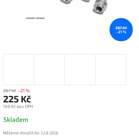
287 Kč
–21 %
287 Kč
–21 %
225 Kč
186 Kč bez DPH
Měrná
Skladem
cena:
Můžeme doručit do:
12.8.2026