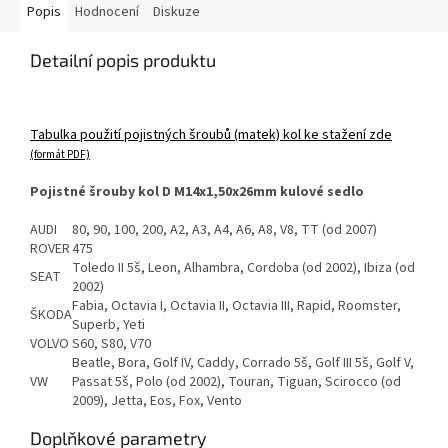
Popis
Hodnocení
Diskuze
Detailní popis produktu
Tabulka použití pojistných šroubů (matek) kol ke stažení zde
(formát PDF)
Pojistné šrouby kol D M14x1,50x26mm kulové sedlo
AUDI
80, 90, 100, 200, A2, A3, A4, A6, A8, V8, TT (od 2007)
ROVER
475
Toledo II 5š, Leon, Alhambra, Cordoba (od 2002), Ibiza (od
SEAT
2002)
Fabia, Octavia I, Octavia II, Octavia III, Rapid, Roomster,
ŠKODA
Superb, Yeti
VOLVO
S60, S80, V70
Beatle, Bora, Golf IV, Caddy, Corrado 5š, Golf III 5š, Golf V,
VW
Passat 5š, Polo (od 2002), Touran, Tiguan, Scirocco (od
2009), Jetta, Eos, Fox, Vento
Doplňkové parametry