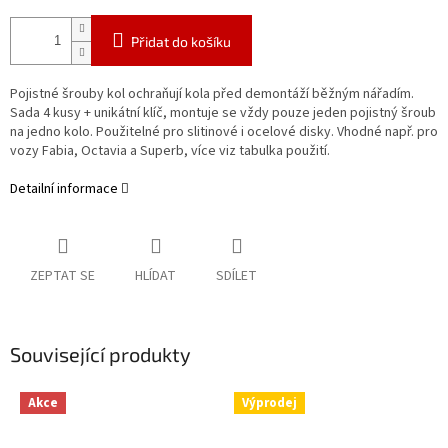
Přidat do košíku
Pojistné šrouby kol ochraňují kola před demontáží běžným nářadím.
Sada 4 kusy + unikátní klíč, montuje se vždy pouze jeden pojistný šroub
na jedno kolo. Použitelné pro slitinové i ocelové disky. Vhodné např. pro
vozy Fabia, Octavia a Superb, více viz tabulka použití.
Detailní informace
ZEPTAT SE
HLÍDAT
SDÍLET
Související produkty
Akce
Výprodej