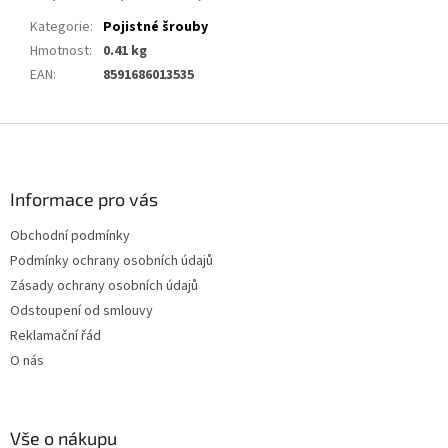
Kategorie
:
Pojistné šrouby
Hmotnost
:
0.41 kg
EAN
:
8591686013535
Z
á
p
a
Informace pro vás
t
Obchodní podmínky
í
Podmínky ochrany osobních údajů
Zásady ochrany osobních údajů
Odstoupení od smlouvy
Reklamační řád
O nás
Vše o nákupu