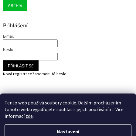
ARCHIV
Přihlášení
E-mail
Heslo
PŘIHLÁSIT SE
Nová registrace
Zapomenuté heslo
NARADIHNED.cz - nářadí - kemping - fotovoltaika
Tento web používá soubory cookie. Dalším procházením
SOLARCZ.cz - Vše pro solární energie a fotovoltaiku
tohoto webu vyjadřujete souhlas s jejich používáním.. Více
informací
zde
.
Nastavení
Vytvořil Shoptet