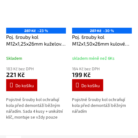
287 Kč
–23 %
287 Kč
–30 %
Poj. šrouby kol
Poj. šrouby kol
M12x1,25x26mm kuželové
M12x1,50x26mm kulové
sedlo (A)
sedlo (C)
Skladem
skladem méně než 6Ks
183 Kč bez DPH
164 Kč bez DPH
221 Kč
199 Kč
Do košíku
Do košíku
Pojistné šrouby kol ochraňují
Pojistné šrouby kol ochraňují
kola před demontáží běžným
kola před demontáží běžným
nářadím. Sada 4 kusy + unikátní
nářadím
klíč, montuje se vždy pouze
jeden pojistný šroub na jedno
kolo. Použitelné pro slitinové...