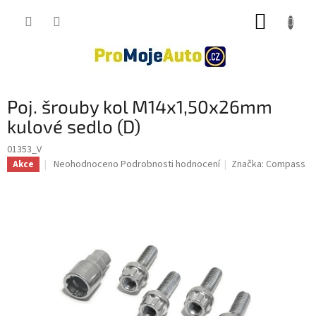
Přejít
NÁKUP
na
obsah
KOŠÍK
Poj. šrouby kol M14x1,50x26mm
kulové sedlo (D)
01353_V
Průměrné
Neohodnoceno
Podrobnosti hodnocení
Značka:
Compass
Akce
hodnocení
produktu
je
0,0
z
5
hvězdiček.