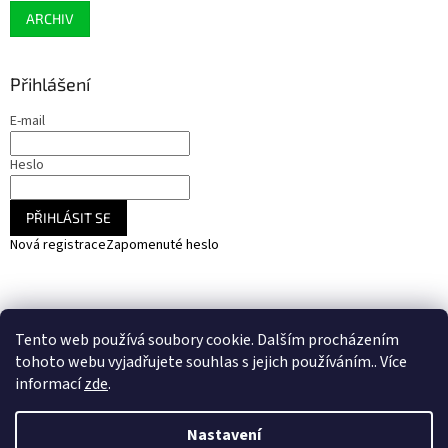
ARCHIV
Přihlášení
E-mail
Heslo
PŘIHLÁSIT SE
Nová registrace
Zapomenuté heslo
NARADIHNED.cz - nářadí - kemping - fotovoltaika
Tento web používá soubory cookie. Dalším procházením
SOLARCZ.cz - Vše pro solární energie a fotovoltaiku
tohoto webu vyjadřujete souhlas s jejich používáním.. Více
informací
zde
.
Nastavení
Vytvořil Shoptet