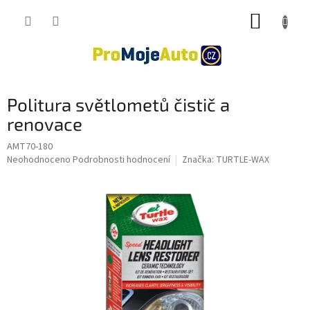
Přejít
NÁKUP
na
obsah
KOŠÍK
Politura světlometů čistič a
renovace
AMT70-180
Průměrné
Neohodnoceno
Podrobnosti hodnocení
Značka:
TURTLE-WAX
hodnocení
produktu
je
0,0
z
5
hvězdiček.