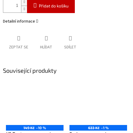
Přidat do košíku
Detailní informace
ZEPTAT SE
HLÍDAT
SDÍLET
Související produkty
149 Kč
–10 %
633 Kč
–1 %