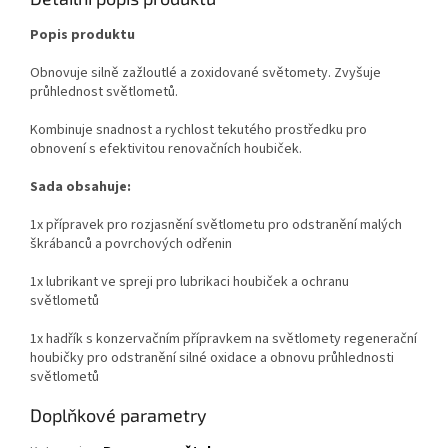
Popis produktu
Obnovuje silně zažloutlé a zoxidované světomety. Zvyšuje
průhlednost světlometů.
Kombinuje snadnost a rychlost tekutého prostředku pro
obnovení s efektivitou renovačních houbiček.
Sada obsahuje:
1x přípravek pro rozjasnění světlometu pro odstranění malých
škrábanců a povrchových odřenin
1x lubrikant ve spreji pro lubrikaci houbiček a ochranu
světlometů
1x hadřík s konzervačním přípravkem na světlomety regenerační
houbičky pro odstranění silné oxidace a obnovu průhlednosti
světlometů
Doplňkové parametry