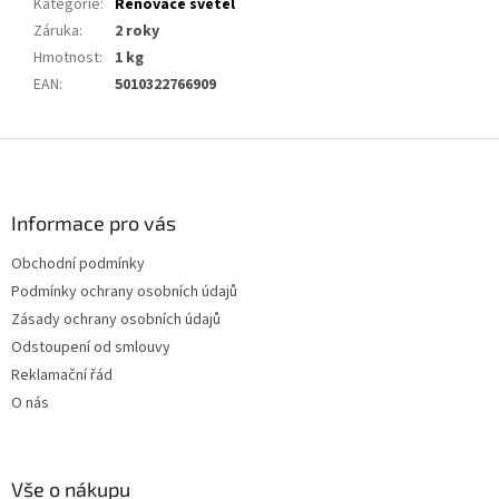
Kategorie
:
Renovace světel
Záruka
:
2 roky
Hmotnost
:
1 kg
EAN
:
5010322766909
Z
á
p
a
Informace pro vás
t
Obchodní podmínky
í
Podmínky ochrany osobních údajů
Zásady ochrany osobních údajů
Odstoupení od smlouvy
Reklamační řád
O nás
Vše o nákupu