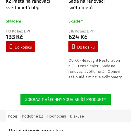
K2 Pasta na renovaci
Sada na renovaci
světlometů 60g
světlometů
Skladem
Skladem
110 Kč bez DPH
516 Kč bez DPH
133 Kč
624 Kč
Do košíku
Do košíku
QUIXX - Headlight Restoration
KIT + Lens Sealer - Sada na
renovaci světlometů - Obnoví
zažloutlé a mlhavé světlomety
do původního křišťálově
jasného stavu bez škrábanců.
ZOBRAZIT VŠECHNY SOUVISEJÍCÍ PRODUKTY
Popis
Podobné (1)
Hodnocení
Diskuze
Detailní popis produktu