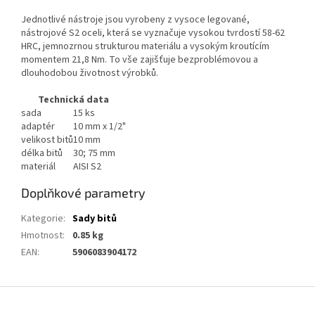
Jednotlivé nástroje jsou vyrobeny z vysoce legované,
nástrojové S2 oceli, která se vyznačuje vysokou tvrdostí 58-62
HRC, jemnozrnou strukturou materiálu a vysokým kroutícím
momentem 21,8 Nm. To vše zajišťuje bezproblémovou a
dlouhodobou životnost výrobků.
Technická data
sada
15 ks
adaptér
10 mm x 1/2"
velikost bitů
10 mm
délka bitů
30; 75 mm
materiál
AISI S2
Doplňkové parametry
Kategorie
:
Sady bitů
Hmotnost
:
0.85 kg
EAN
:
5906083904172
Z
á