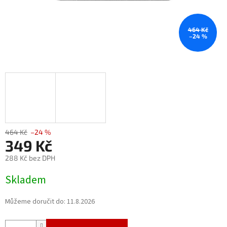
464 Kč
–24 %
464 Kč
–24 %
349 Kč
288 Kč bez DPH
Měrná
Skladem
cena:
Můžeme doručit do:
11.8.2026