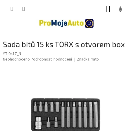
Přejít
NÁKUP
na
obsah
KOŠÍK
Sada bitů 15 ks TORX s otvorem box
YT-0417_N
Průměrné
Neohodnoceno
Podrobnosti hodnocení
Značka:
Yato
hodnocení
produktu
je
0,0
z
5
hvězdiček.