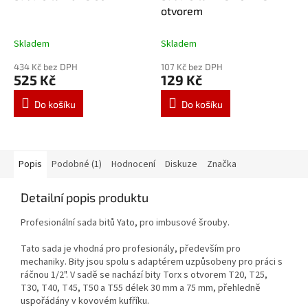
otvorem
Skladem
Skladem
434 Kč bez DPH
107 Kč bez DPH
525 Kč
129 Kč
Do košíku
Do košíku
Popis
Podobné (1)
Hodnocení
Diskuze
Značka
Detailní popis produktu
Profesionální sada bitů Yato, pro imbusové šrouby.
Tato sada je vhodná pro profesionály, především pro
mechaniky. Bity jsou spolu s adaptérem uzpůsobeny pro práci s
ráčnou 1/2". V sadě se nachází bity Torx s otvorem T20, T25,
T30, T40, T45, T50 a T55 délek 30 mm a 75 mm, přehledně
uspořádány v kovovém kufříku.