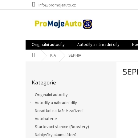
Přejít
info@promojeauto.cz
na
obsah
Originální autodíly
Autodíly a náhradní díly
Nos
Domů
KIA
SEPHIA
P
SEP
o
Přeskočit
s
Kategorie
kategorie
t
r
Originální autodíly
a
Autodíly a náhradní díly
n
Nosič kol na tažné zařízení
n
í
Autobaterie
p
Startovací stanice (Boostery)
a
Nabíječky akumulátorů