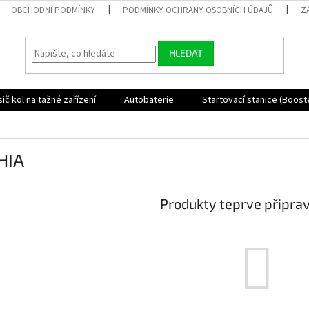
OBCHODNÍ PODMÍNKY
PODMÍNKY OCHRANY OSOBNÍCH ÚDAJŮ
Z
HLEDAT
ič kol na tažné zařízení
Autobaterie
Startovací stanice (Boost
HIA
Produkty teprve připra