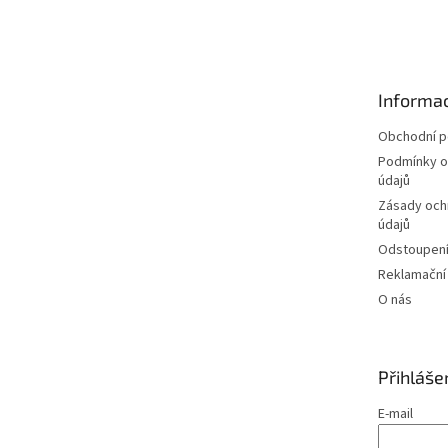
á
p
a
t
Informac
í
Obchodní 
Podmínky o
údajů
Zásady och
údajů
Odstoupení
Reklamační
O nás
Přihláše
E-mail