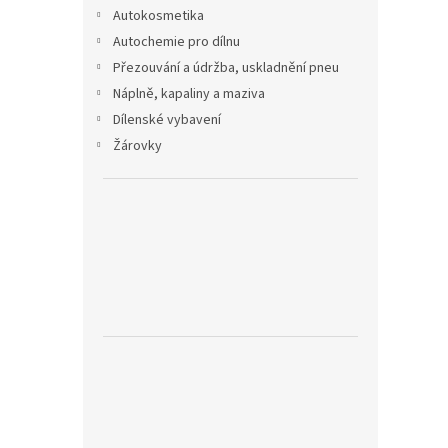
n
Autokosmetika
e
Autochemie pro dílnu
l
Přezouvání a údržba, uskladnění pneu
Náplně, kapaliny a maziva
Dílenské vybavení
Žárovky