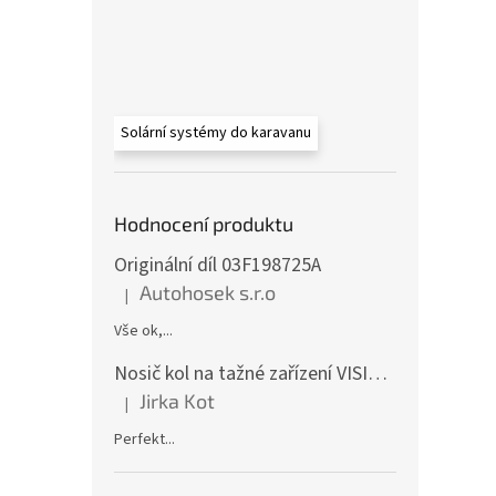
Solární systémy do karavanu
Hodnocení produktu
Originální díl 03F198725A
Autohosek s.r.o
|
Hodnocení produktu je 5 z 5 hvězdiček.
Vše ok,...
Nosič kol na tažné zařízení VISION 4 - pro 4 kola CF19591-4EFA
Jirka Kot
|
Hodnocení produktu je 5 z 5 hvězdiček.
Perfekt...