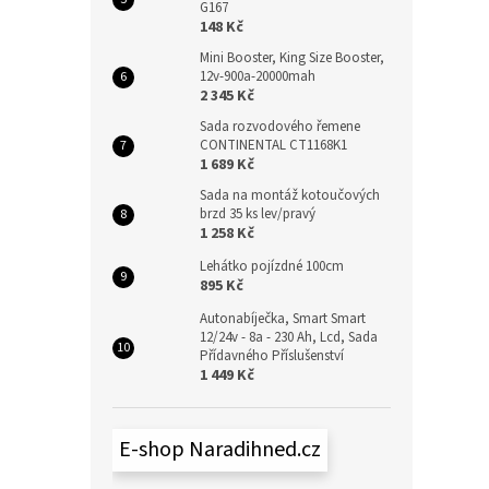
G167
148 Kč
Mini Booster, King Size Booster,
12v-900a-20000mah
2 345 Kč
Sada rozvodového řemene
CONTINENTAL CT1168K1
1 689 Kč
Sada na montáž kotoučových
brzd 35 ks lev/pravý
1 258 Kč
Lehátko pojízdné 100cm
895 Kč
Autonabíječka, Smart Smart
12/24v - 8a - 230 Ah, Lcd, Sada
Přídavného Příslušenství
1 449 Kč
E-shop Naradihned.cz