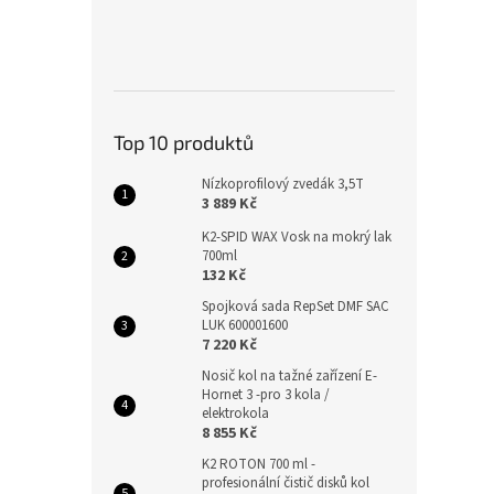
Top 10 produktů
Nízkoprofilový zvedák 3,5T
3 889 Kč
K2-SPID WAX Vosk na mokrý lak
700ml
132 Kč
Spojková sada RepSet DMF SAC
LUK 600001600
7 220 Kč
Nosič kol na tažné zařízení E-
Hornet 3 -pro 3 kola /
elektrokola
8 855 Kč
K2 ROTON 700 ml -
profesionální čistič disků kol