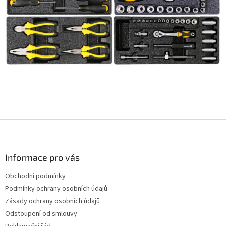
Z
á
p
a
Informace pro vás
t
Obchodní podmínky
í
Podmínky ochrany osobních údajů
Zásady ochrany osobních údajů
Odstoupení od smlouvy