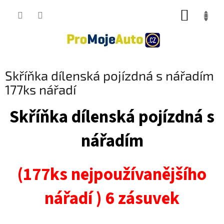
Přejít
NÁKUP
na
obsah
KOŠÍK
Skříňka dílenská pojízdná s nářadím
177ks nářadí
Skříňka dílenská pojízdná s
nářadím
(177ks nejpoužívanějšího
nářadí ) 6 zásuvek