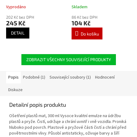
Vyprodáno
Skladem
202 Kč bez DPH
86 Kč bez DPH
245 Kč
104 Kč
DETAIL
Do košíku
ZOBRAZIT VŠECHNY SOUVISEJÍCÍ PRODUKTY
Popis
Podobné (1)
Související soubory (1)
Hodnocení
Diskuze
Detailní popis produktu
Ošetření plastů mat, 300 ml Vysoce kvalitní emulze na údržbu
plastů a pryže. Čistí, udržuje a chrání uvnitř i vně vozidla. Proniká
hluboko pod povrch. Plastové a pryžové části čistí a chrání před
povětrnostními vlivy. Působí antistaticky, oživuje barvy a šíří