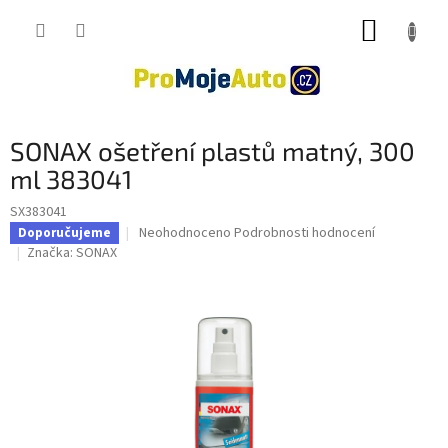
Přejít
NÁKUP
na
obsah
KOŠÍK
SONAX ošetření plastů matný, 300
ml 383041
SX383041
Průměrné
Neohodnoceno
Podrobnosti hodnocení
Doporučujeme
hodnocení
Značka:
SONAX
produktu
je
0,0
z
5
hvězdiček.