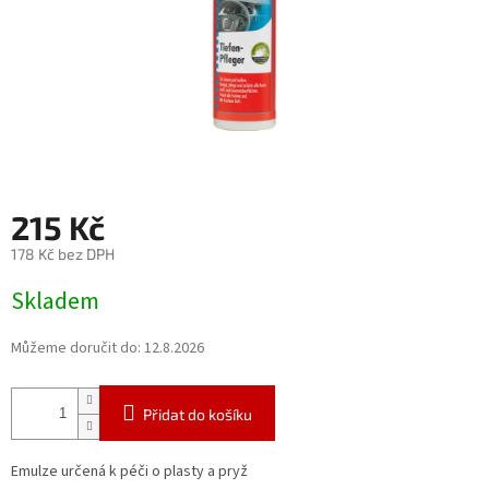
215 Kč
178 Kč bez DPH
Měrná
Skladem
cena:
Můžeme doručit do:
12.8.2026
Přidat do košíku
Emulze určená k péči o plasty a pryž