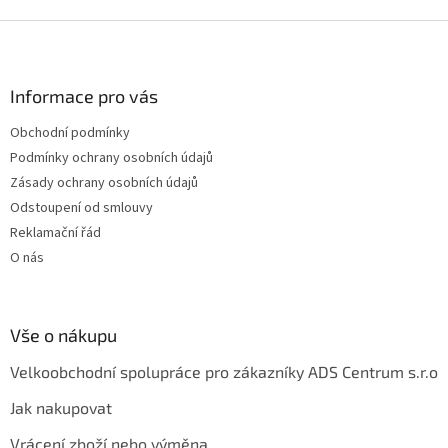
Z
á
p
a
Informace pro vás
t
Obchodní podmínky
í
Podmínky ochrany osobních údajů
Zásady ochrany osobních údajů
Odstoupení od smlouvy
Reklamační řád
O nás
Vše o nákupu
Velkoobchodní spolupráce pro zákazníky ADS Centrum s.r.o
Jak nakupovat
Vrácení zboží nebo výměna