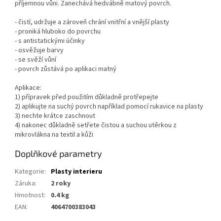
příjemnou vůni. Zanechává hedvábně matový povrch.
- čistí, udržuje a zároveň chrání vnitřní a vnější plasty
- proniká hluboko do povrchu
- s antistatickými účinky
- osvěžuje barvy
- se svěží vůní
- povrch zůstává po aplikaci matný
Aplikace:
1) přípravek před použitím důkladně protřepejte
2) aplikujte na suchý povrch například pomocí rukavice na plasty
3) nechte krátce zaschnout
4) nakonec důkladně setřete čistou a suchou utěrkou z
mikrovlákna na textil a kůži
Doplňkové parametry
Kategorie
:
Plasty interieru
Záruka
:
2 roky
Hmotnost
:
0.4 kg
EAN
:
4064700383043