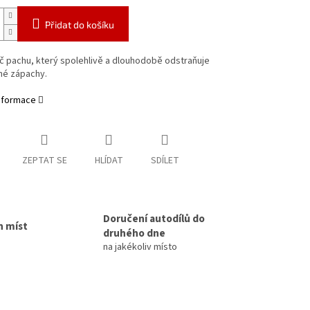
Přidat do košíku
č pachu, který spolehlivě a dlouhodobě odstraňuje
né zápachy.
informace
ZEPTAT SE
HLÍDAT
SDÍLET
Doručení autodílů do
h míst
druhého dne
na jakékoliv místo