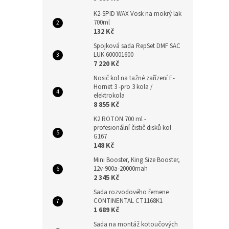
K2-SPID WAX Vosk na mokrý lak
700ml
132 Kč
Spojková sada RepSet DMF SAC
LUK 600001600
7 220 Kč
Nosič kol na tažné zařízení E-
Hornet 3 -pro 3 kola /
elektrokola
8 855 Kč
K2 ROTON 700 ml -
profesionální čistič disků kol
G167
148 Kč
Mini Booster, King Size Booster,
12v-900a-20000mah
2 345 Kč
Sada rozvodového řemene
CONTINENTAL CT1168K1
1 689 Kč
Sada na montáž kotoučových