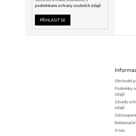
Vložením e-mailu souhlasíte s
podmínkami ochrany osobních údajů
PŘIHLÁSIT SE
Z
á
p
a
t
Informac
í
Obchodní 
Podmínky o
údajů
Zásady och
údajů
Odstoupení
Reklamační
O nás