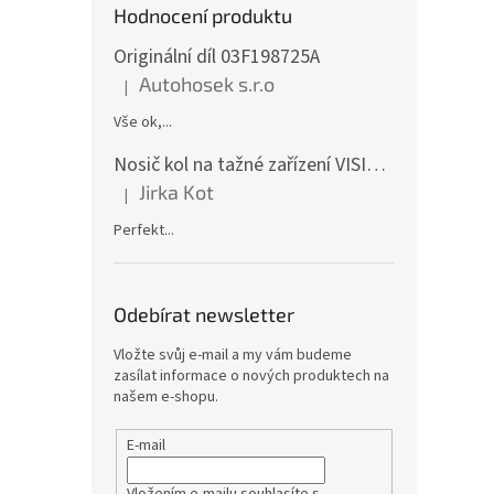
Hodnocení produktu
Originální díl 03F198725A
Autohosek s.r.o
|
Hodnocení produktu je 5 z 5 hvězdiček.
Vše ok,...
Nosič kol na tažné zařízení VISION 4 - pro 4 kola CF19591-4EFA
Jirka Kot
|
Hodnocení produktu je 5 z 5 hvězdiček.
Perfekt...
Odebírat newsletter
Vložte svůj e-mail a my vám budeme
zasílat informace o nových produktech na
našem e-shopu.
E-mail