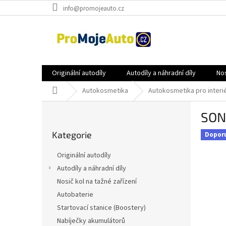
Přejít
info@promojeauto.cz
na
obsah
Originální autodíly
Autodíly a náhradní díly
Nos
Domů
Autokosmetika
Autokosmetika pro interi
P
SON
o
Přeskočit
s
Kategorie
kategorie
Dopor
t
r
Originální autodíly
a
Autodíly a náhradní díly
n
Nosič kol na tažné zařízení
n
í
Autobaterie
p
Startovací stanice (Boostery)
a
Nabíječky akumulátorů