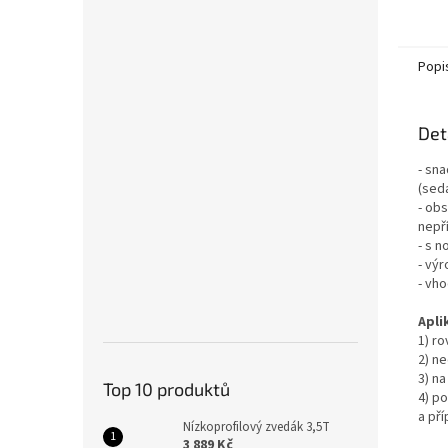
Popi
Det
- sna
(sed
- obs
nepř
- s n
- vý
- vho
Apli
1) r
2) n
3) n
Top 10 produktů
4) p
a př
Nízkoprofilový zvedák 3,5T
3 889 Kč