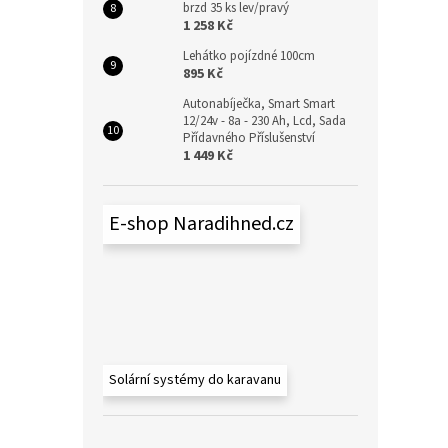
brzd 35 ks lev/pravý
1 258 Kč
Lehátko pojízdné 100cm
895 Kč
Autonabíječka, Smart Smart
12/24v - 8a - 230 Ah, Lcd, Sada
Přídavného Příslušenství
1 449 Kč
E-shop Naradihned.cz
Solární systémy do karavanu