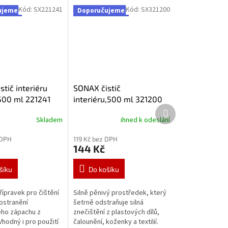
Kód:
SX221241
Kód:
SX321200
ujeme
Doporučujeme
tič interiéru
SONAX čistič
500 ml 221241
interiéru,500 ml 321200
Další
produkt
Skladem
ihned k odeslání
 DPH
119 Kč bez DPH
144 Kč
šíku
Do košíku
řípravek pro čištění
Silně pěnivý prostředek, který
 ostranění
šetrně odstraňuje silná
ho zápachu z
znečištění z plastových dílů,
Vhodný i pro použití
čalounění, koženky a textilií.