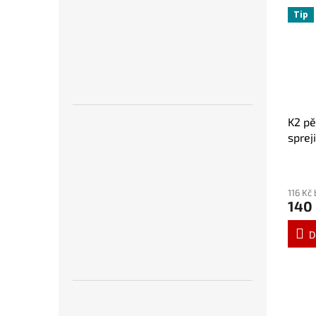
Tip
K2 pě
sprej
116 Kč
140
D