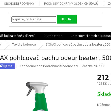
OBCHODNÍ PODMÍNKY
PODMÍNKY OCHRANY OSOBNÍCH ÚDAJŮ
Z
HLEDAT
ič kol na tažné zařízení
Autobaterie
Startovací stanice (Boost
ér
Textil a koberce
SONAX pohlcovač pachu odeur beater , 500
AX pohlcovač pachu odeur beater , 50
Průměrné
Neohodnoceno
Podrobnosti hodnocení
Značka:
SONAX
učujeme
hodnocení
produktu
212
je
175 Kč b
0,0
z
Měrná
Skla
5
cena:
hvězdiček.
Můžeme d