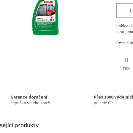
Pohlcova
nepříjem
Detailní 
TISK
Garance doručení
Přes 3000 výdejníc
nepoškozeného zboží
po celé ČR
sející produkty