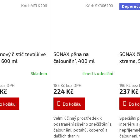
Kód:
MELK206
Kód:
SX306200
Doporuč
nový čistič textílií ve
SONAX pěna na
SONAX čis
i 600 ml
čalounění, 400 ml
xtreme, 
306200
Skladem
ihned k odeslání
 bez DPH
185 Kč bez DPH
196 Kč bez
 Kč
224 Kč
237 Kč
o košíku
Do košíku
Do ko
Velmi účinný prostředek k
Speciální p
odstranění silného znečištění z
interiéru a
čalounění, potahů, koberců a
nepříjemné
dalších tkanin.
čalounení. 