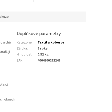
ti.
iskuze
Doplňkové parametry
 povrchů
Kategorie
:
Textil a koberce
Záruka
:
2 roky
traňují
Hmotnost
:
0.52 kg
EAN
:
4064700292246
lhčené
ých oknech