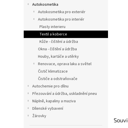
n
Autokosmetika
e
Autokosmetika pro exteriér
l
Autokosmetika pro interiér
Plasty interieru
Textil a koberce
Kůže - čištění a údržba
Okna - čištění a údržba
Houby, kartáče a utěrky
Renovace, oprava laku a světel
Čistič klimatizace
Čističe a odstraňovače
Autochemie pro dílnu
Přezouvání a údržba, uskladnění pneu
Náplně, kapaliny a maziva
Dílenské vybavení
Žárovky
Souvi