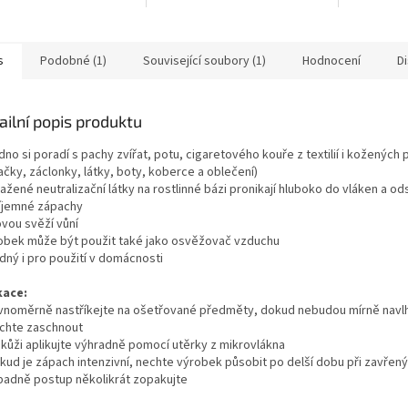
v domácnos
s
Podobné (1)
Související soubory (1)
Hodnocení
D
ailní popis produktu
dno si poradí s pachy zvířat, potu, cigaretového kouře z textilií i kožených
ačky, záclonky, látky, boty, koberce a oblečení)
ažené neutralizační látky na rostlinné bázi pronikají hluboko do vláken a ods
íjemné zápachy
ovou svěží vůní
robek může být použit také jako osvěžovač vzduchu
dný i pro použití v domácnosti
kace:
ovnoměrně nastříkejte na ošetřované předměty, dokud nebudou mírně nav
echte zaschnout
a kůži aplikujte výhradně pomocí utěrky z mikrovlákna
okud je zápach intenzivní, nechte výrobek působit po delší dobu při zavřen
ípadně postup několikrát zopakujte