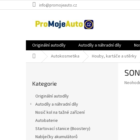
Přejít
info@promojeauto.cz
na
obsah
Originální autodíly
Autodíly a náhradní díly
Nos
Domů
Autokosmetika
Houby, kartáče a utěrky
P
SON
o
Přeskočit
s
Průměr
Neohod
Kategorie
kategorie
t
hodnoce
r
produkt
Originální autodíly
a
je
Autodíly a náhradní díly
0,0
n
z
Nosič kol na tažné zařízení
n
5
í
Autobaterie
hvězdič
p
Startovací stanice (Boostery)
a
Nabíječky akumulátorů