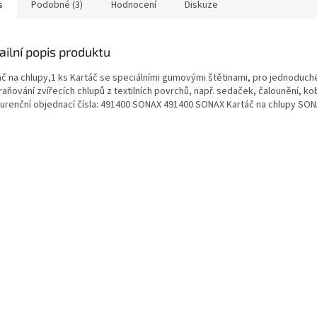
s
Podobné (3)
Hodnocení
Diskuze
ailní popis produktu
áč na chlupy,1 ks Kartáč se speciálními gumovými štětinami, pro jednoduché
aňování zvířecích chlupů z textilních povrchů, např. sedaček, čalounění, ko
urenční objednací čísla: 491400 SONAX 491400 SONAX Kartáč na chlupy SO