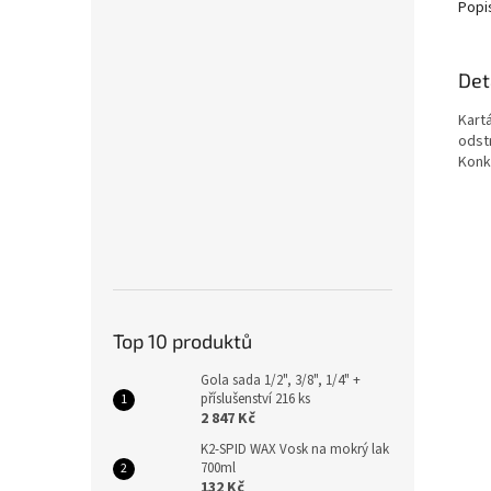
Popi
Det
Kart
odstr
Konk
Top 10 produktů
Gola sada 1/2", 3/8", 1/4" +
příslušenství 216 ks
2 847 Kč
K2-SPID WAX Vosk na mokrý lak
700ml
132 Kč