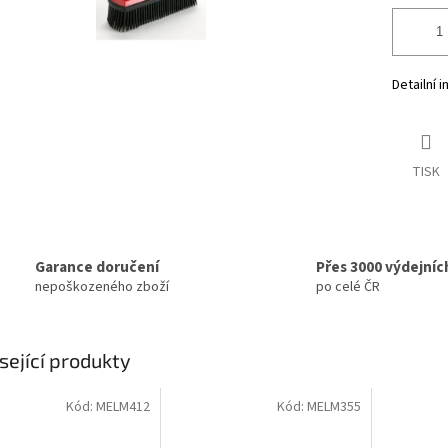
Detailní 
TISK
Garance doručení
Přes 3000 výdejníc
nepoškozeného zboží
po celé ČR
sející produkty
Kód:
MELM412
Kód:
MELM355