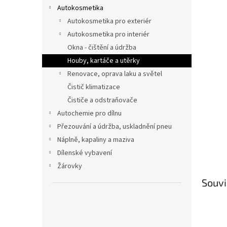
n
Autokosmetika
e
Autokosmetika pro exteriér
l
Autokosmetika pro interiér
Okna - čištění a údržba
Houby, kartáče a utěrky
Renovace, oprava laku a světel
Čistič klimatizace
Čističe a odstraňovače
Autochemie pro dílnu
Přezouvání a údržba, uskladnění pneu
Náplně, kapaliny a maziva
Dílenské vybavení
Žárovky
Souvi