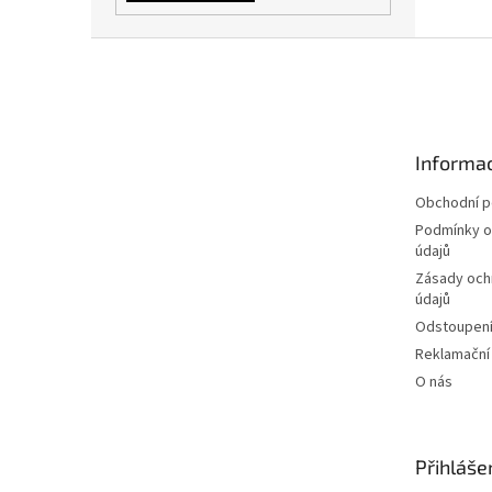
Z
á
p
a
t
Informac
í
Obchodní 
Podmínky o
údajů
Zásady och
údajů
Odstoupení
Reklamační
O nás
Přihláše