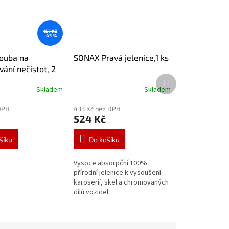
157 Kč
–43 %
ouba na
SONAX Pravá jelenice,1 ks
ání nečistot, 2
Další
00
produkt
Skladem
Skladem
DPH
433 Kč bez DPH
524 Kč
šíku
Do košíku
Vysoce absorpční 100%
přírodní jelenice k vysoušení
karoserií, skel a chromovaných
dílů vozidel.