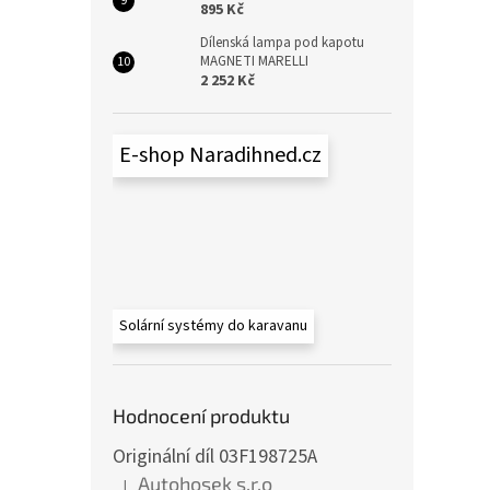
895 Kč
Dílenská lampa pod kapotu
MAGNETI MARELLI
2 252 Kč
E-shop Naradihned.cz
Solární systémy do karavanu
Hodnocení produktu
Originální díl 03F198725A
Autohosek s.r.o
|