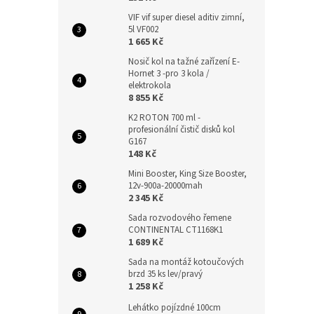
VIF vif super diesel aditiv zimní,
5l VF002
1 665 Kč
Nosič kol na tažné zařízení E-
Hornet 3 -pro 3 kola /
elektrokola
8 855 Kč
K2 ROTON 700 ml -
profesionální čistič disků kol
G167
148 Kč
Mini Booster, King Size Booster,
12v-900a-20000mah
2 345 Kč
Sada rozvodového řemene
CONTINENTAL CT1168K1
1 689 Kč
Sada na montáž kotoučových
brzd 35 ks lev/pravý
1 258 Kč
Lehátko pojízdné 100cm