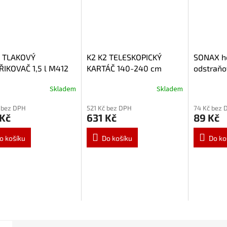
2 TLAKOVÝ
K2 K2 TELESKOPICKÝ
SONAX h
IKOVAČ 1,5 l M412
KARTÁČ 140-240 cm
odstraňov
M355
ks 4160
Skladem
Skladem
 bez DPH
521 Kč bez DPH
74 Kč bez 
 Kč
631 Kč
89 Kč
o košíku
Do košíku
Do ko