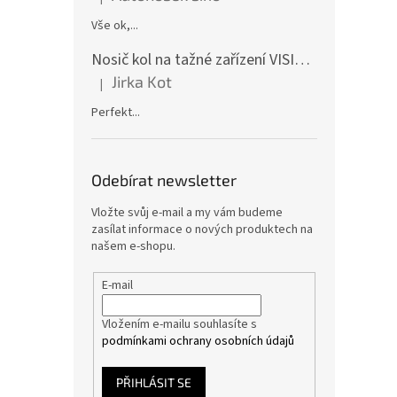
Hodnocení produktu je 5 z 5 hvězdiček.
Vše ok,...
Nosič kol na tažné zařízení VISION 4 - pro 4 kola CF19591-4EFA
Jirka Kot
|
Hodnocení produktu je 5 z 5 hvězdiček.
Perfekt...
Odebírat newsletter
Vložte svůj e-mail a my vám budeme
zasílat informace o nových produktech na
našem e-shopu.
E-mail
Vložením e-mailu souhlasíte s
podmínkami ochrany osobních údajů
PŘIHLÁSIT SE