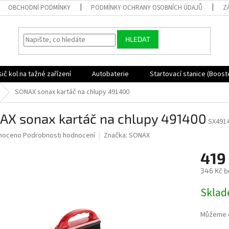
OBCHODNÍ PODMÍNKY
PODMÍNKY OCHRANY OSOBNÍCH ÚDAJŮ
Z
HLEDAT
ič kol na tažné zařízení
Autobaterie
Startovací stanice (Boost
SONAX sonax kartáč na chlupy 491400
AX sonax kartáč na chlupy 491400
SX491
né
noceno
Podrobnosti hodnocení
Značka:
SONAX
ní
419
u
346 Kč b
Měrná
Skla
cena:
ek.
Můžeme d