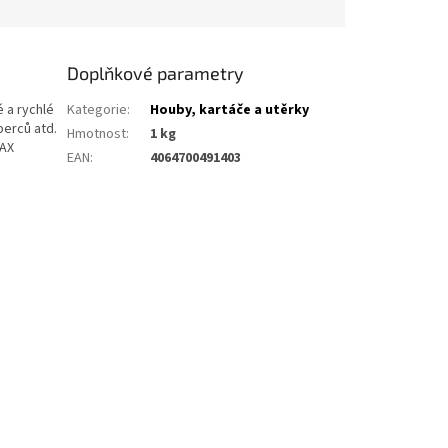
Doplňkové parametry
 a rychlé
Kategorie
:
Houby, kartáče a utěrky
berců atd.
Hmotnost
:
1 kg
NAX
EAN
:
4064700491403