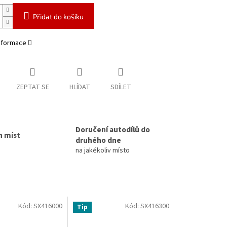
Přidat do košíku
informace
ZEPTAT SE
HLÍDAT
SDÍLET
Doručení autodílů do
h míst
druhého dne
na jakékoliv místo
Kód:
SX416000
Kód:
SX416300
Tip