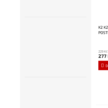
K2 K
POSTŘ
229 Kč
277
D