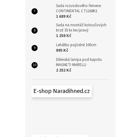
Sada rozvodového řemene
CONTINENTAL CT1168K1
1 689 Kč
Sada na montáž kotoučových
brzd 35 ks lev/pravý
1 258 Kč
Lehátko pojízdné 100cm
895 Kč
Dílenská lampa pod kapotu
MAGNETI MARELLI
2 252 Kč
E-shop Naradihned.cz