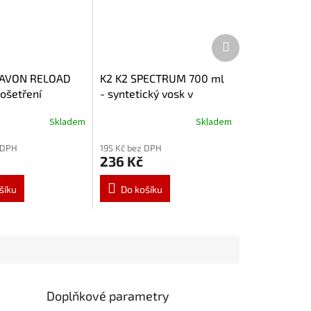
Další
produkt
RAVON RELOAD
K2 K2 SPECTRUM 700 ml
 ošetření
- syntetický vosk v
ých nátěrů G035
rozprašovači (Quick
Skladem
Skladem
Detailer) s mikroutěrkou
G020
 DPH
195 Kč bez DPH
236 Kč
šíku
Do košíku
Doplňkové parametry