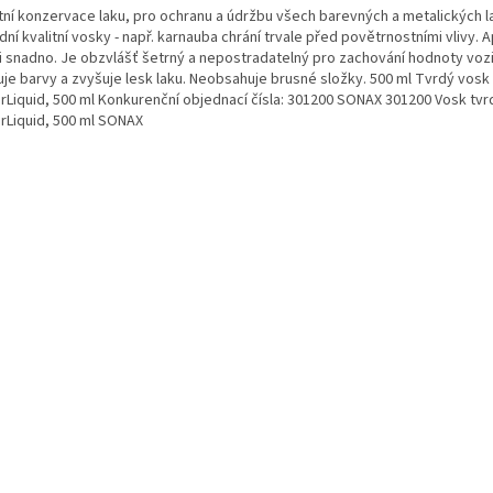
itní konzervace laku, pro ochranu a údržbu všech barevných a metalických l
dní kvalitní vosky - např. karnauba chrání trvale před povětrnostními vlivy. A
i snadno. Je obzvlášť šetrný a nepostradatelný pro zachování hodnoty vozi
uje barvy a zvyšuje lesk laku. Neobsahuje brusné složky. 500 ml Tvrdý vosk
rLiquid, 500 ml Konkurenční objednací čísla: 301200 SONAX 301200 Vosk tvr
rLiquid, 500 ml SONAX