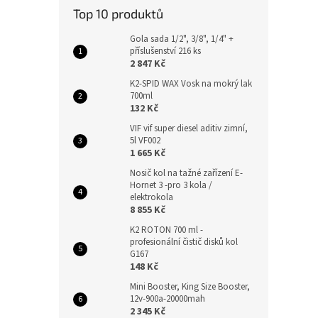
Top 10 produktů
Gola sada 1/2", 3/8", 1/4" +
příslušenství 216 ks
2 847 Kč
K2-SPID WAX Vosk na mokrý lak
700ml
132 Kč
VIF vif super diesel aditiv zimní,
5l VF002
1 665 Kč
Nosič kol na tažné zařízení E-
Hornet 3 -pro 3 kola /
elektrokola
8 855 Kč
K2 ROTON 700 ml -
profesionální čistič disků kol
G167
148 Kč
Mini Booster, King Size Booster,
12v-900a-20000mah
2 345 Kč