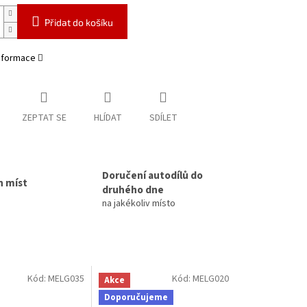
Přidat do košíku
informace
ZEPTAT SE
HLÍDAT
SDÍLET
Doručení autodílů do
h míst
druhého dne
na jakékoliv místo
Kód:
MELG035
Kód:
MELG020
Akce
Doporučujeme