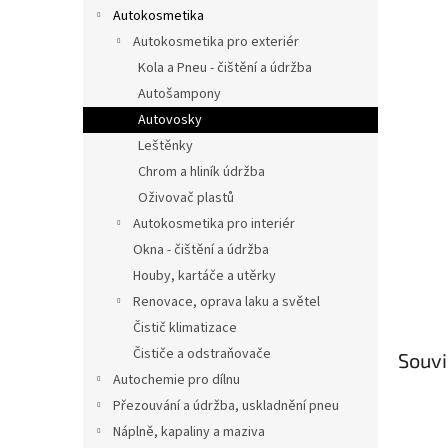
n
Autokosmetika
e
Autokosmetika pro exteriér
l
Kola a Pneu - čištění a údržba
Autošampony
Autovosky
Leštěnky
Chrom a hliník údržba
Oživovač plastů
Autokosmetika pro interiér
Okna - čištění a údržba
Houby, kartáče a utěrky
Renovace, oprava laku a světel
Čistič klimatizace
Čističe a odstraňovače
Souvi
Autochemie pro dílnu
Přezouvání a údržba, uskladnění pneu
Náplně, kapaliny a maziva