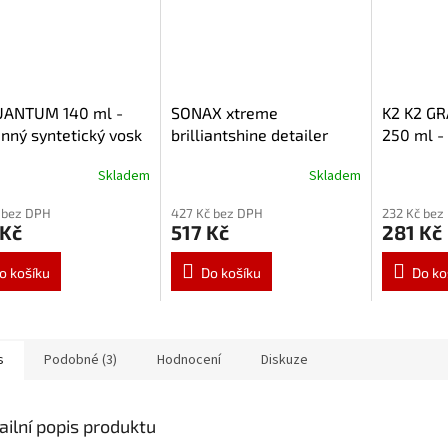
UANTUM 140 ml -
SONAX xtreme
K2 K2 G
nný syntetický vosk
brilliantshine detailer
250 ml -
750ml 287400
keramick
Skladem
Skladem
 bez DPH
427 Kč bez DPH
232 Kč bez
 Kč
517 Kč
281 Kč
o košíku
Do košíku
Do ko
s
Podobné (3)
Hodnocení
Diskuze
ailní popis produktu