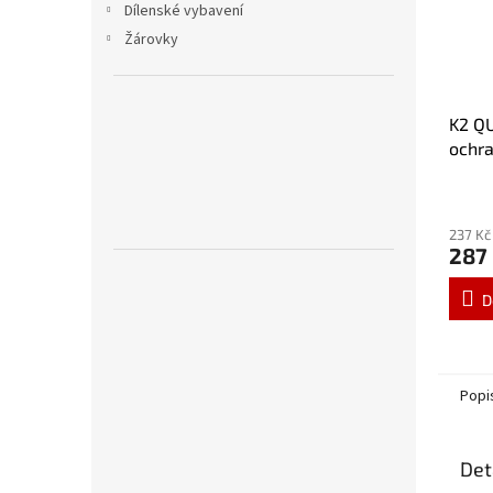
Dílenské vybavení
Žárovky
K2 Q
ochra
G010
237 Kč
287
D
Popi
Det