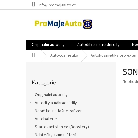
Přejít
info@promojeauto.cz
na
obsah
Originální autodíly
Autodíly a náhradní díly
Nos
Domů
Autokosmetika
Autokosmetika pro exteri
P
SONA
o
Přeskočit
s
Průměr
Neohod
Kategorie
kategorie
t
hodnoce
r
produkt
Originální autodíly
a
je
Autodíly a náhradní díly
0,0
n
z
Nosič kol na tažné zařízení
n
5
í
Autobaterie
hvězdič
p
Startovací stanice (Boostery)
a
Nabíječky akumulátorů