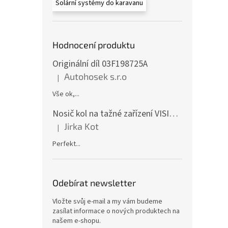
Solární systémy do karavanu
Hodnocení produktu
Originální díl 03F198725A
Autohosek s.r.o
|
Hodnocení produktu je 5 z 5 hvězdiček.
Vše ok,...
Nosič kol na tažné zařízení VISION 4 - pro 4 kola CF19591-4EFA
Jirka Kot
|
Hodnocení produktu je 5 z 5 hvězdiček.
Perfekt...
Odebírat newsletter
Vložte svůj e-mail a my vám budeme
zasílat informace o nových produktech na
našem e-shopu.