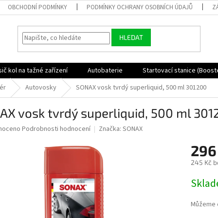
OBCHODNÍ PODMÍNKY
PODMÍNKY OCHRANY OSOBNÍCH ÚDAJŮ
Z
HLEDAT
ič kol na tažné zařízení
Autobaterie
Startovací stanice (Boost
ér
Autovosky
SONAX vosk tvrdý superliquid, 500 ml 301200
X vosk tvrdý superliquid, 500 ml 301
né
noceno
Podrobnosti hodnocení
Značka:
SONAX
ní
296
u
245 Kč b
Měrná
Skla
cena:
ek.
Můžeme d