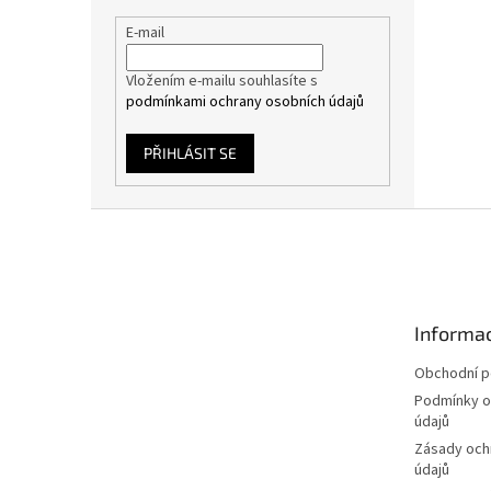
E-mail
Vložením e-mailu souhlasíte s
podmínkami ochrany osobních údajů
PŘIHLÁSIT SE
Z
á
p
a
t
Informac
í
Obchodní 
Podmínky o
údajů
Zásady och
údajů