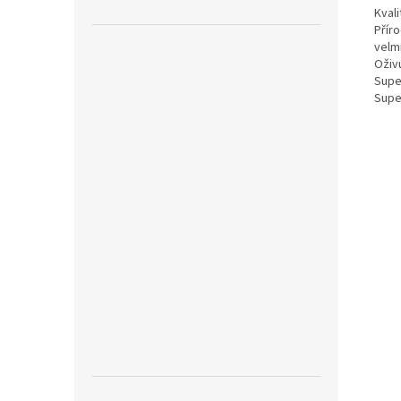
Kval
Příro
velm
Oživ
Supe
Supe