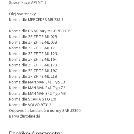
Specifikace API
MT-1
Olej
syntetický
Norma dle MERCEDES
MB 235.8
Norma dle US Military
MIL-PRF-2105E
Norma dle ZF
ZF TE-ML 02B
Norma dle ZF
ZF TE-ML 05B
Norma dle ZF
ZF TE-ML 12L
Norma dle ZF
ZF TE-ML 12N
Norma dle ZF
ZF TE-ML 16F
Norma dle ZF
ZF TE-ML 17B
Norma dle ZF
ZF TE-ML 19C
Norma dle ZF
ZF TE-ML 21B
Norma dle MAN
MAN 341 Typ E3
Norma dle MAN
MAN 341 Typ Z2
Norma dle MAN
MAN 342 Typ M3
Norma dle SCANIA
STO 1:0
Norma dle VOLVO
97312
Odpovídá standardům normy
SAE J2360
Barva
žlutohnědá
Doplňkové parametry