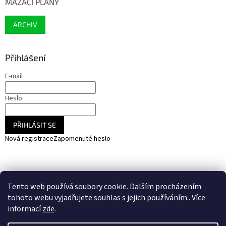
MAZACÍ PLÁNY
ARCHIV
Přihlášení
E-mail
Heslo
PŘIHLÁSIT SE
Nová registrace
Zapomenuté heslo
NARADIHNED.cz - nářadí - kemping - fotovoltaika
Tento web používá soubory cookie. Dalším procházením
SOLARCZ.cz - Vše pro solární energie a fotovoltaiku
tohoto webu vyjadřujete souhlas s jejich používáním.. Více
informací
zde
.