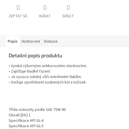
ZEPTAT SE
HLÍDAT
SDÍLET
Popis
Hodnocení
Diskuze
Detailní popis produktu
• Vyniká výbornými antikorozními vlastnostmi.
• Zajišťuje hladké řazení.
• Je vysoce odolný vůči extrémním tlakům.
• Snižuje opotřebení ozubených kol a ložisek.
Třída viskozity podle SAE
75W-90
Obsah [litr]
1
Specifikace API
GL-4
Specifikace API
GL-5