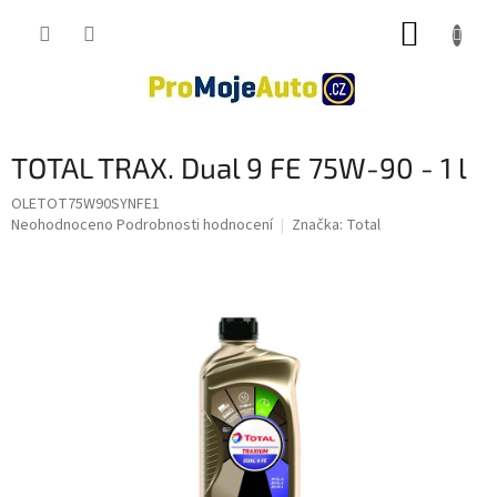
Přejít
NÁKUP
na
obsah
KOŠÍK
TOTAL TRAX. Dual 9 FE 75W-90 - 1 l
OLETOT75W90SYNFE1
Průměrné
Neohodnoceno
Podrobnosti hodnocení
Značka:
Total
hodnocení
produktu
je
0,0
z
5
hvězdiček.