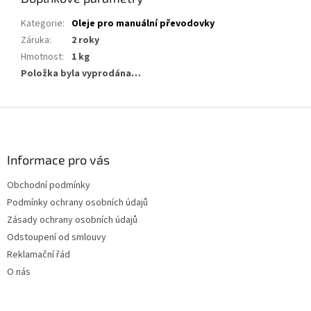
Kategorie
:
Oleje pro manuální převodovky
Záruka
:
2 roky
Hmotnost
:
1 kg
Položka byla vyprodána…
Z
á
p
a
Informace pro vás
t
Obchodní podmínky
í
Podmínky ochrany osobních údajů
Zásady ochrany osobních údajů
Odstoupení od smlouvy
Reklamační řád
O nás