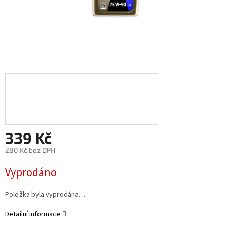
339 Kč
280 Kč bez DPH
Měrná
Vyprodáno
cena:
Položka byla vyprodána…
Detailní informace