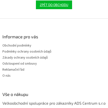
ZPĚT DO OBCHODU
Z
á
p
a
Informace pro vás
t
Obchodní podmínky
í
Podmínky ochrany osobních údajů
Zásady ochrany osobních údajů
Odstoupení od smlouvy
Reklamační řád
O nás
Vše o nákupu
Velkoobchodní spolupráce pro zákazníky ADS Centrum s.r.o