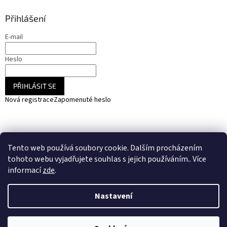
Přihlášení
E-mail
Heslo
PŘIHLÁSIT SE
Nová registrace
Zapomenuté heslo
NARADIHNED.cz - nářadí - kemping - fotovoltaika
Tento web používá soubory cookie. Dalším procházením
SOLARCZ.cz - Vše pro solární energie a fotovoltaiku
tohoto webu vyjadřujete souhlas s jejich používáním.. Více
informací
zde
.
Nastavení
Vytvořil Shoptet