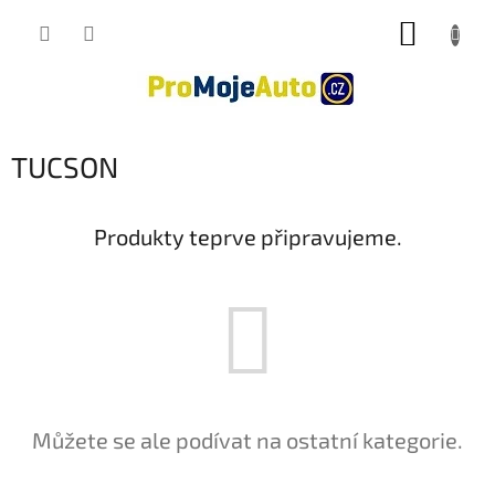
Přejít
NÁKUP
na
obsah
KOŠÍK
TUCSON
Produkty teprve připravujeme.
Můžete se ale podívat na ostatní kategorie.