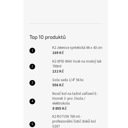
Top 10 produktů
K2 Jelenice syntetická 66 x 43 cm
169 Kč
K2-SPID WAX Vosk na mokrý lak
700ml
132 Kč
Gola sada 1/4" 56 ks
556 Kč
Nosič kol na tažné zařízení E-
Hornet 3 -pro 3 kola /
elektrokola
8 855 Kč
K2 ROTON 700 ml -
profesionální čistič disků kol
G167