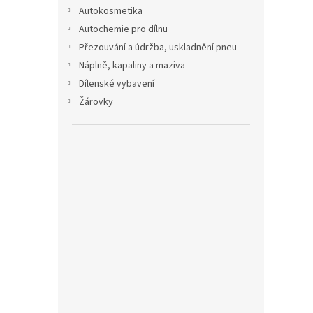
n
Autokosmetika
e
Autochemie pro dílnu
l
Přezouvání a údržba, uskladnění pneu
Náplně, kapaliny a maziva
Dílenské vybavení
Žárovky