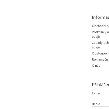
p
a
t
Informac
í
Obchodní 
Podmínky o
údajů
Zásady och
údajů
Odstoupení
Reklamační
O nás
Přihláše
E-mail
Heslo