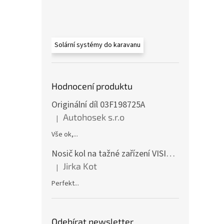
Solární systémy do karavanu
Hodnocení produktu
Originální díl 03F198725A
Autohosek s.r.o
|
Hodnocení produktu je 5 z 5 hvězdiček.
Vše ok,...
Nosič kol na tažné zařízení VISION 4 - pro 4 kola CF19591-4EFA
Jirka Kot
|
Hodnocení produktu je 5 z 5 hvězdiček.
Perfekt...
Odebírat newsletter