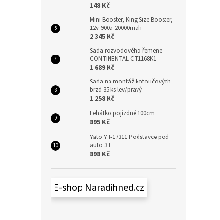
148 Kč
Mini Booster, King Size Booster,
12v-900a-20000mah
2 345 Kč
Sada rozvodového řemene
CONTINENTAL CT1168K1
1 689 Kč
Sada na montáž kotoučových
brzd 35 ks lev/pravý
1 258 Kč
Lehátko pojízdné 100cm
895 Kč
Yato YT-17311 Podstavce pod
auto 3T
898 Kč
E-shop Naradihned.cz