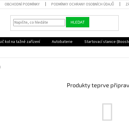
OBCHODNÍ PODMÍNKY
PODMÍNKY OCHRANY OSOBNÍCH ÚDAJŮ
Z
HLEDAT
ič kol na tažné zařízení
Autobaterie
Startovací stanice (Boost
O
Produkty teprve připra