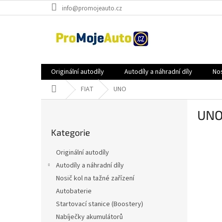
Přejít
info@promojeauto.cz
na
obsah
Originální autodíly
Autodíly a náhradní díly
Nos
Domů
FIAT
UNO
P
UN
o
Přeskočit
s
Kategorie
kategorie
t
r
Originální autodíly
a
Autodíly a náhradní díly
n
Nosič kol na tažné zařízení
n
í
Autobaterie
p
Startovací stanice (Boostery)
a
Nabíječky akumulátorů