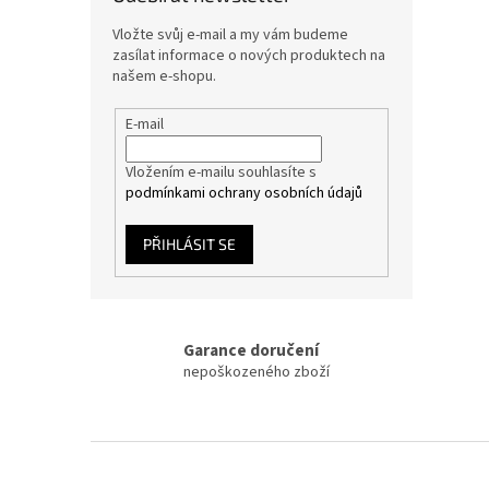
Vložte svůj e-mail a my vám budeme
zasílat informace o nových produktech na
našem e-shopu.
E-mail
Vložením e-mailu souhlasíte s
podmínkami ochrany osobních údajů
PŘIHLÁSIT SE
Garance doručení
nepoškozeného zboží
Z
á