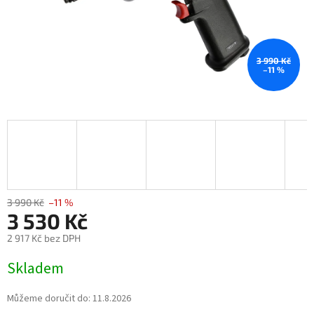
3 990 Kč
–11 %
3 990 Kč
–11 %
3 530 Kč
2 917 Kč bez DPH
Měrná
Skladem
cena:
Můžeme doručit do:
11.8.2026