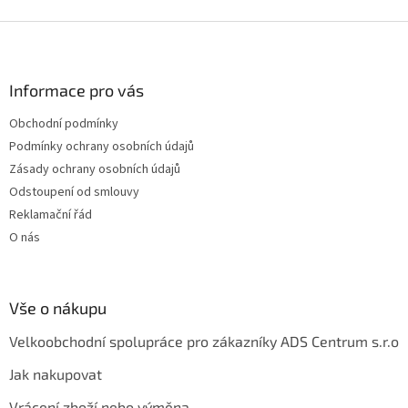
Z
á
p
a
Informace pro vás
t
Obchodní podmínky
í
Podmínky ochrany osobních údajů
Zásady ochrany osobních údajů
Odstoupení od smlouvy
Reklamační řád
O nás
Vše o nákupu
Velkoobchodní spolupráce pro zákazníky ADS Centrum s.r.o
Jak nakupovat
Vrácení zboží nebo výměna