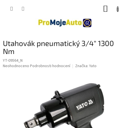
Přejít
NÁKUP
na
obsah
KOŠÍK
Utahovák pneumatický 3/4" 1300
Nm
YT-09564_N
Průměrné
Neohodnoceno
Podrobnosti hodnocení
Značka:
Yato
hodnocení
produktu
je
0,0
z
5
hvězdiček.