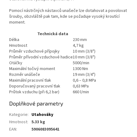
Pomocí nástrčných nástavců unašeče lze dotahovat a povolovat
šrouby, obzvláště pak tam, kde se požaduje vysoký kroutící
moment.
Technická data
Délka
230 mm
Hmotnost
4,7 kg
Průměr vzduchové přípojky
10 mm (3/8")
Průměr přívodní vzduchové hadice
10 mm (3/8")
Otáčky
5000/min
Maximální točivý moment
1300 Nm
Rozměr unášeče
19 mm (3/4")
Maximální pracovní tlak
0,6 – 0,8 MPa
Doporučovaný pracovní tlak
0,63 MPa
Průtok vzduchu (při 6,2 bar)
660 l/min
Doplňkové parametry
Kategorie
:
Utahováky
Hmotnost
:
5.33 kg
EAN
:
5906083095641