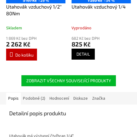
3 197 Kč
–29 %
1 250 Kč
–34 %
Utahovák vzduchový 1/2"
Utahovák vzduchový 1/4
80Nm
Skladem
Vyprodáno
1 869 Kč bez DPH
682 Kč bez DPH
2 262 Kč
825 Kč
DETAIL
Do košíku
ZOBRAZIT VŠECHNY SOUVISEJÍCÍ PRODUKTY
Popis
Podobné (2)
Hodnocení
Diskuze
Značka
Detailní popis produktu
Utahovák má výstupní čtyřhran 3/4".