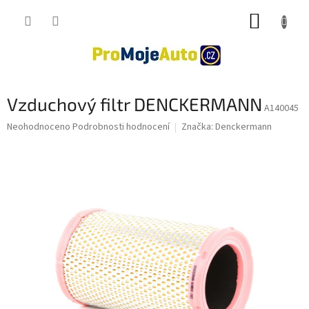
Přejít
NÁKUP
na
obsah
KOŠÍK
Vzduchový filtr DENCKERMANN
A140045
Průměrné
Neohodnoceno
Podrobnosti hodnocení
Značka:
Denckermann
hodnocení
produktu
je
0,0
z
5
hvězdiček.