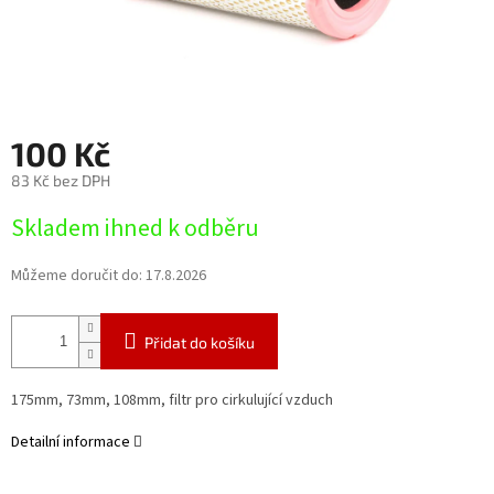
100 Kč
83 Kč bez DPH
Měrná
Skladem ihned k odběru
cena:
Můžeme doručit do:
17.8.2026
Přidat do košíku
175mm, 73mm, 108mm, filtr pro cirkulující vzduch
Detailní informace