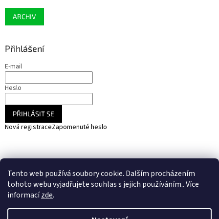
ARCHIV
Přihlášení
E-mail
Heslo
PŘIHLÁSIT SE
Nová registrace
Zapomenuté heslo
NARADIHNED.cz - nářadí - kemping - fotovoltaika
Tento web používá soubory cookie. Dalším procházením
SOLARCZ.cz - Vše pro solární energie a fotovoltaiku
tohoto webu vyjadřujete souhlas s jejich používáním.. Více
informací
zde
.