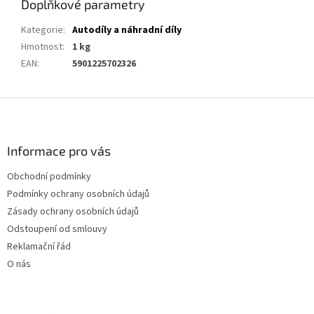
Doplňkové parametry
Kategorie
:
Autodíly a náhradní díly
Hmotnost
:
1 kg
EAN
:
5901225702326
Z
á
p
a
Informace pro vás
t
Obchodní podmínky
í
Podmínky ochrany osobních údajů
Zásady ochrany osobních údajů
Odstoupení od smlouvy
Reklamační řád
O nás