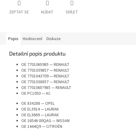
ZEPTAT SE
HLÍDAT
SDÍLET
Popis
Hodnocení
Diskuze
Detailní popis produktu
OE 7701065985 — RENAULT
OE 7701039857 — RENAULT
OE 7701043709 — RENAULT
OE 7701038857 — RENAULT
OE 7701065?985 — RENAULT
OE PC1050 — AC
OE 834288 — OPEL
OE EL3914 — LAURAK
OE EL3669 — LAURAK
OE 16546 00QAG — NISSAN
OE 1444Q9 — CITROËN