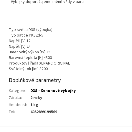
- Výbojky doporučujeme měnit vždy v páru.
Typ světla
D3S (výbojka)
Typ patice
PK32d-5
Napětí [V]
12
Napětí [V]
24
Jmenovitý výkon [W]
35
Barevná teplota [K]
4300
Produktová řada
XENARC ORIGINAL
Světelný tok [lm]
3200
Doplňkové parametry
Kategorie
:
D3S - Xenonové výbojky
Záruka
:
2 roky
Hmotnost
:
1 kg
EAN
:
4052899199569
Z