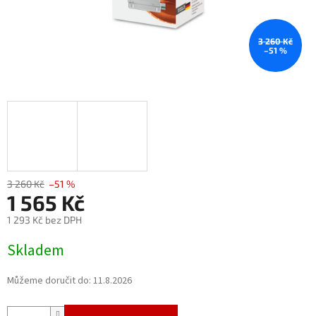
3 260 Kč
–51 %
3 260 Kč
–51 %
1 565 Kč
1 293 Kč bez DPH
Měrná
Skladem
cena:
Můžeme doručit do:
11.8.2026