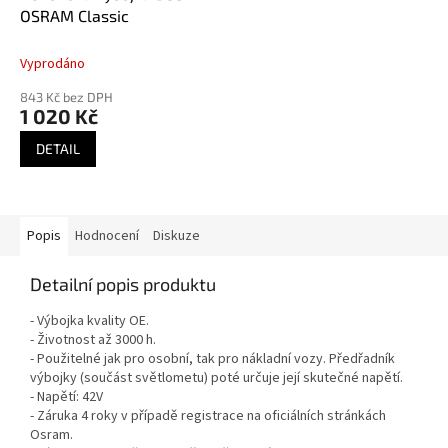
OSRAM Classic
Vyprodáno
843 Kč bez DPH
1 020 Kč
DETAIL
Popis
Hodnocení
Diskuze
Detailní popis produktu
- Výbojka kvality OE.
- Životnost až 3000 h.
- Použitelné jak pro osobní, tak pro nákladní vozy. Předřadník
výbojky (součást světlometu) poté určuje její skutečné napětí.
- Napětí: 42V
- Záruka 4 roky v případě registrace na oficiálních stránkách
Osram.