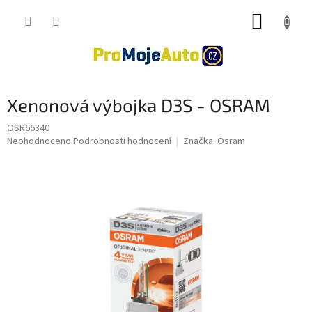
Přejít
NÁKUP
na
obsah
KOŠÍK
Xenonová výbojka D3S - OSRAM
OSR66340
Průměrné
Neohodnoceno
Podrobnosti hodnocení
Značka:
Osram
hodnocení
produktu
je
0,0
z
5
hvězdiček.