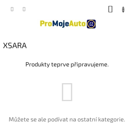
Přejít
NÁKUP
na
obsah
KOŠÍK
XSARA
Produkty teprve připravujeme.
Můžete se ale podívat na ostatní kategorie.