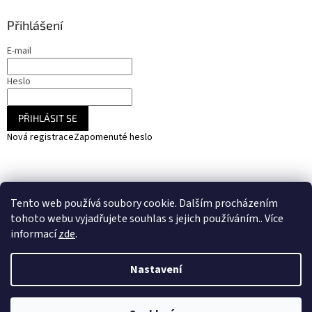
Přihlášení
E-mail
Heslo
PŘIHLÁSIT SE
Nová registrace
Zapomenuté heslo
NARADIHNED.cz - nářadí - kemping - fotovoltaika
Tento web používá soubory cookie. Dalším procházením
SOLARCZ.cz - Vše pro solární energie a fotovoltaiku
tohoto webu vyjadřujete souhlas s jejich používáním.. Více
informací
zde
.
Nastavení
Vytvořil Shoptet