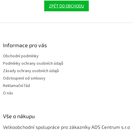
ZPĚT DO OBCHODU
Z
á
p
a
Informace pro vás
t
Obchodní podmínky
í
Podmínky ochrany osobních údajů
Zásady ochrany osobních údajů
Odstoupení od smlouvy
Reklamační řád
O nás
Vše o nákupu
Velkoobchodní spolupráce pro zákazníky ADS Centrum s.r.o