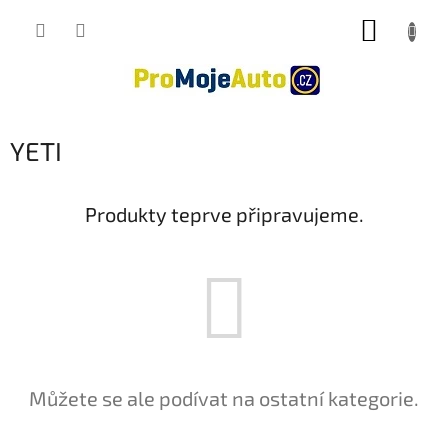
Přejít
NÁKUP
na
obsah
KOŠÍK
YETI
Produkty teprve připravujeme.
Můžete se ale podívat na ostatní kategorie.