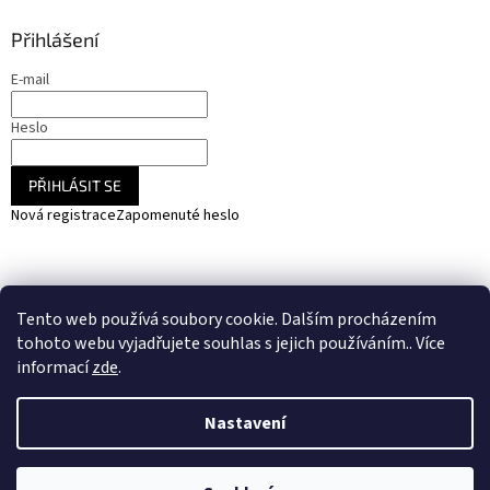
Přihlášení
E-mail
Heslo
PŘIHLÁSIT SE
Nová registrace
Zapomenuté heslo
NARADIHNED.cz - nářadí - kemping - fotovoltaika
Tento web používá soubory cookie. Dalším procházením
SOLARCZ.cz - Vše pro solární energie a fotovoltaiku
tohoto webu vyjadřujete souhlas s jejich používáním.. Více
informací
zde
.
Nastavení
Vytvořil Shoptet