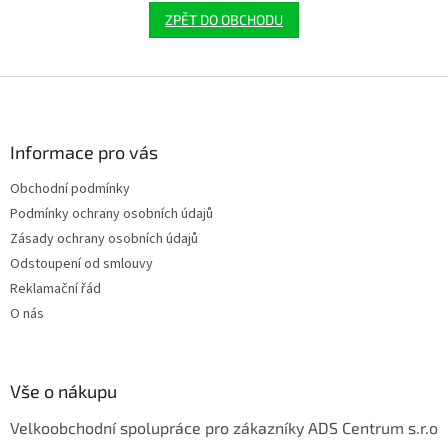
ZPĚT DO OBCHODU
Z
á
p
a
Informace pro vás
t
Obchodní podmínky
í
Podmínky ochrany osobních údajů
Zásady ochrany osobních údajů
Odstoupení od smlouvy
Reklamační řád
O nás
Vše o nákupu
Velkoobchodní spolupráce pro zákazníky ADS Centrum s.r.o