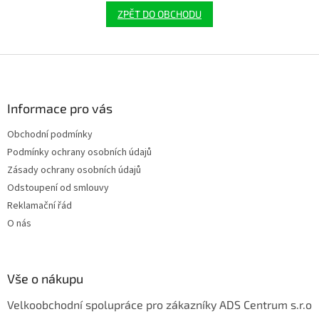
ZPĚT DO OBCHODU
Z
á
p
a
Informace pro vás
t
Obchodní podmínky
í
Podmínky ochrany osobních údajů
Zásady ochrany osobních údajů
Odstoupení od smlouvy
Reklamační řád
O nás
Vše o nákupu
Velkoobchodní spolupráce pro zákazníky ADS Centrum s.r.o