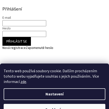
Přihlášení
E-mail
Heslo
PŘIHLÁSIT SE
Nová registrace
Zapomenuté heslo
NARADIHNED.cz - nářadí - kemping - fotovoltaika
Tento web používá soubory cookie. Dalším procházením
SOLARCZ.cz - Vše pro solární energie a fotovoltaiku
tohoto webu vyjadřujete souhlas s jejich používáním.. Více
informací
zde
.
Nastavení
Vytvořil Shoptet