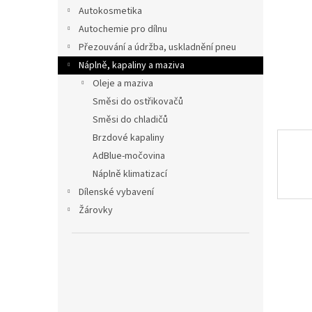
n
Autokosmetika
e
Autochemie pro dílnu
l
Přezouvání a údržba, uskladnění pneu
Náplně, kapaliny a maziva
Oleje a maziva
Směsi do ostřikovačů
Směsi do chladičů
Brzdové kapaliny
AdBlue-močovina
Náplně klimatizací
Dílenské vybavení
Žárovky