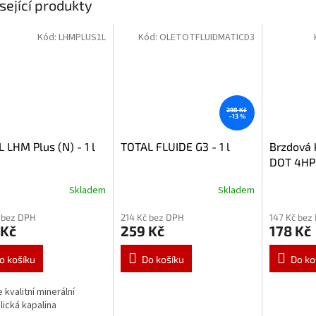
sející produkty
Kód:
LHMPLUS1L
Kód:
OLETOTFLUIDMATICD3
298 Kč
–13 %
 LHM Plus (N) - 1 l
TOTAL FLUIDE G3 - 1 l
Brzdová 
DOT 4HP
Skladem
Skladem
 bez DPH
214 Kč bez DPH
147 Kč bez
 Kč
259 Kč
178 Kč
o košíku
Do košíku
Do ko
 kvalitní minerální
lická kapalina