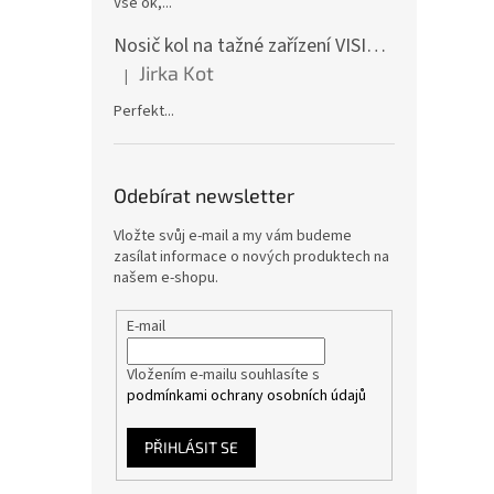
Vše ok,...
Nosič kol na tažné zařízení VISION 4 - pro 4 kola CF19591-4EFA
Jirka Kot
|
Hodnocení produktu je 5 z 5 hvězdiček.
Perfekt...
Odebírat newsletter
Vložte svůj e-mail a my vám budeme
zasílat informace o nových produktech na
našem e-shopu.
E-mail
Vložením e-mailu souhlasíte s
podmínkami ochrany osobních údajů
PŘIHLÁSIT SE