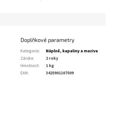
Doplňkové parametry
Kategorie
:
Náplně, kapaliny a maziva
Záruka
:
2 roky
Hmotnost
:
1 kg
EAN
:
3425901107509