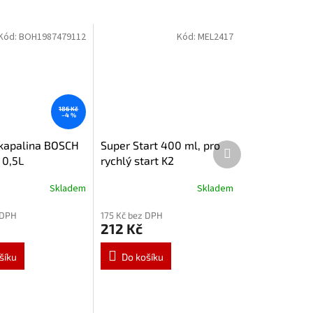
Kód:
BOH1987479112
Kód:
MEL2417
186 Kč
–4 %
kapalina BOSCH
Super Start 400 ml, pro
Další
produkt
 0,5L
rychlý start K2
Skladem
Skladem
 DPH
175 Kč bez DPH
212 Kč
šíku
Do košíku