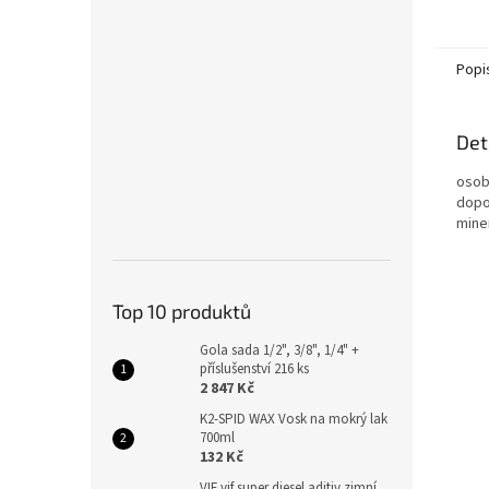
Popi
Det
osob
dopo
mine
Top 10 produktů
Gola sada 1/2", 3/8", 1/4" +
příslušenství 216 ks
2 847 Kč
K2-SPID WAX Vosk na mokrý lak
700ml
132 Kč
VIF vif super diesel aditiv zimní,