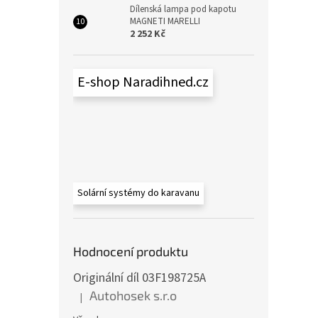
Dílenská lampa pod kapotu
MAGNETI MARELLI
2 252 Kč
E-shop Naradihned.cz
Solární systémy do karavanu
Hodnocení produktu
Originální díl 03F198725A
Autohosek s.r.o
|
Hodnocení produktu je 5 z 5 hvězdiček.