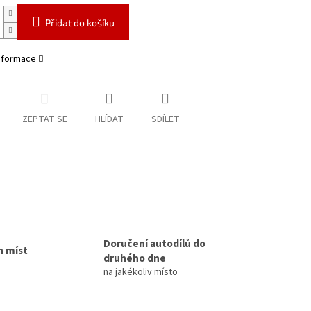
Přidat do košíku
informace
ZEPTAT SE
HLÍDAT
SDÍLET
Doručení autodílů do
h míst
druhého dne
na jakékoliv místo