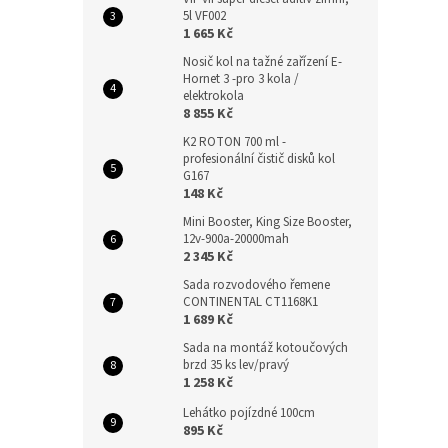
5l VF002
1 665 Kč
Nosič kol na tažné zařízení E-
Hornet 3 -pro 3 kola /
elektrokola
8 855 Kč
K2 ROTON 700 ml -
profesionální čistič disků kol
G167
148 Kč
Mini Booster, King Size Booster,
12v-900a-20000mah
2 345 Kč
Sada rozvodového řemene
CONTINENTAL CT1168K1
1 689 Kč
Sada na montáž kotoučových
brzd 35 ks lev/pravý
1 258 Kč
Lehátko pojízdné 100cm
895 Kč