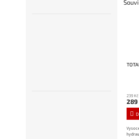
Souvi
TOTAL
239 Kč
289
D
Vysoce
hydrau