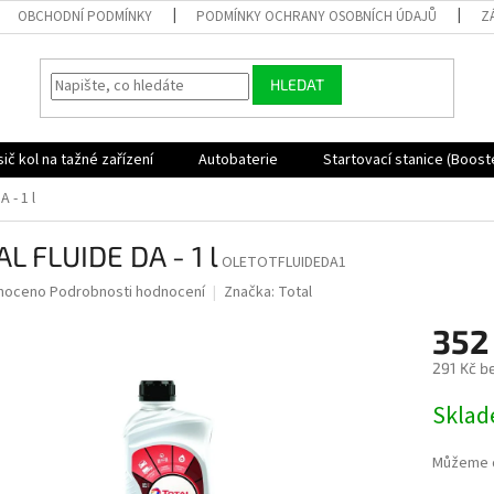
OBCHODNÍ PODMÍNKY
PODMÍNKY OCHRANY OSOBNÍCH ÚDAJŮ
Z
HLEDAT
ič kol na tažné zařízení
Autobaterie
Startovací stanice (Boost
 - 1 l
L FLUIDE DA - 1 l
OLETOTFLUIDEDA1
né
noceno
Podrobnosti hodnocení
Značka:
Total
ní
352
u
291 Kč b
Měrná
Skla
cena:
ek.
Můžeme d