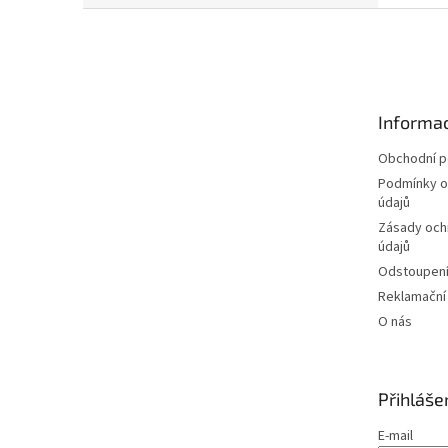
Z
á
p
a
t
Informac
í
Obchodní 
Podmínky o
údajů
Zásady och
údajů
Odstoupení
Reklamační
O nás
Přihláše
E-mail