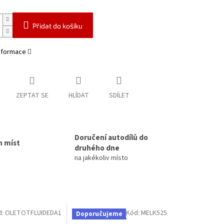
Přidat do košíku
informace
ZEPTAT SE
HLÍDAT
SDÍLET
Doručení autodílů do
h míst
druhého dne
na jakékoliv místo
d:
OLETOTFLUIDEDA1
Kód:
MELK525
Doporučujeme