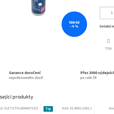
186 Kč
–4 %
Detailní 
TISK
Garance doručení
Přes 3000 výdejníc
nepoškozeného zboží
po celé ČR
sející produkty
d:
OLETOTFLUIDMATICD3
Kód:
03.9902-1002.2
Kó
Tip