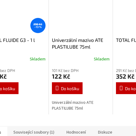
298 Kč
–13 %
 FLUIDE G3 - 1 l
Univerzální mazivo ATE
TOTAL FL
PLASTILUBE 75ml
Skladem
Skladem
 bez DPH
101 Kč bez DPH
291 Kč bez
 Kč
122 Kč
352 Kč
o košíku
Do košíku
Do ko
Univerzální mazivo ATE
PLASTILUBE 75ml
s
Související soubory (1)
Hodnocení
Diskuze