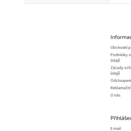
Z
á
p
a
t
Informac
í
Obchodní 
Podmínky o
údajů
Zásady och
údajů
Odstoupení
Reklamační
O nás
Přihláše
E-mail