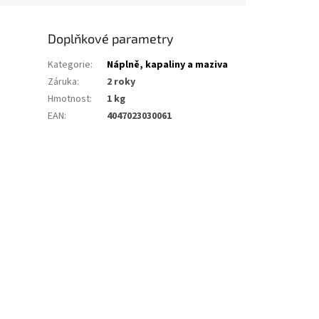
Doplňkové parametry
Kategorie
:
Náplně, kapaliny a maziva
Záruka
:
2 roky
Hmotnost
:
1 kg
EAN
:
4047023030061