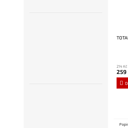
TOTAL
214 Kč
259
D
Popi