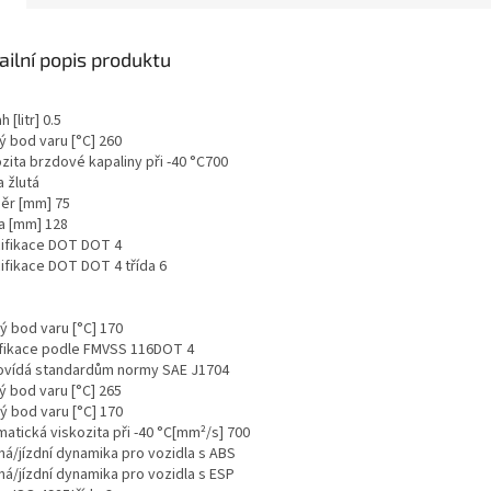
ailní popis produktu
 [litr]
0.5
ý bod varu [°C]
260
zita brzdové kapaliny při -40 °C
700
a
žlutá
ěr [mm]
75
a [mm]
128
ifikace DOT
DOT 4
ifikace DOT
DOT 4 třída 6
ý bod varu [°C]
170
ifikace podle FMVSS 116
DOT 4
vídá standardům normy
SAE J1704
ý bod varu [°C]
265
ý bod varu [°C]
170
matická viskozita při -40 °C[mm²/s]
700
ná/jízdní dynamika
pro vozidla s ABS
ná/jízdní dynamika
pro vozidla s ESP