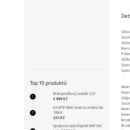
Det
Obsah
Such
Visko
Barv
Prům
Výšk
Spec
Spec
Top 10 produktů
Mokr
Klas
Nízkoprofilový zvedák 3,5T
Odpo
3 889 Kč
Such
K2-SPID WAX Vosk na mokrý lak
Mokr
700ml
Kine
132 Kč
Brzd
Brzd
Spojková sada RepSet DMF SAC