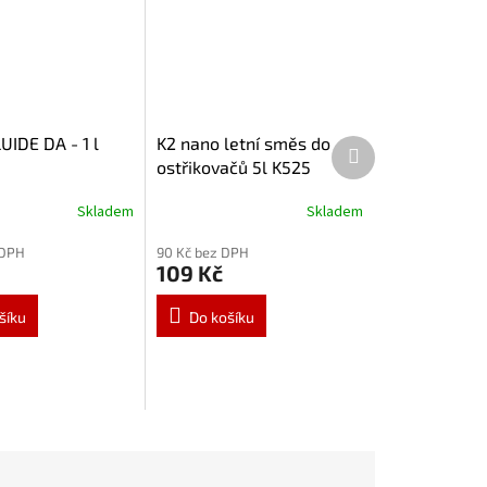
UIDE DA - 1 l
K2 nano letní směs do
Další
produkt
ostřikovačů 5l K525
Skladem
Skladem
 DPH
90 Kč bez DPH
109 Kč
šíku
Do košíku