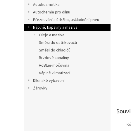
n
Autokosmetika
e
Autochemie pro dílnu
l
Přezouvání a údržba, uskladnění pneu
Náplně, kapaliny a maziva
Oleje a maziva
Směsi do ostřikovačů
Směsi do chladičů
Brzdové kapaliny
AdBlue-močovina
Náplně klimatizací
Dílenské vybavení
Žárovky
Souvi
Kó