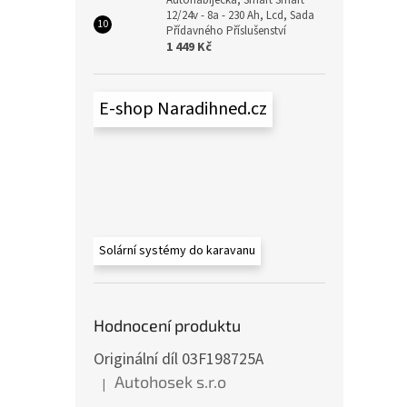
12/24v - 8a - 230 Ah, Lcd, Sada
Přídavného Příslušenství
1 449 Kč
E-shop Naradihned.cz
Solární systémy do karavanu
Hodnocení produktu
Originální díl 03F198725A
Autohosek s.r.o
|
Hodnocení produktu je 5 z 5 hvězdiček.