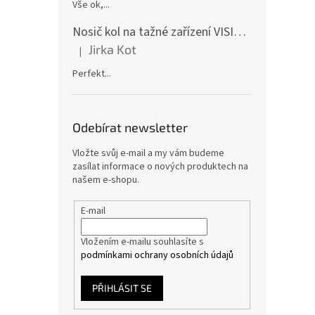
Vše ok,...
Nosič kol na tažné zařízení VISION 4 - pro 4 kola CF19591-4EFA
Jirka Kot
|
Hodnocení produktu je 5 z 5 hvězdiček.
Perfekt...
Odebírat newsletter
Vložte svůj e-mail a my vám budeme
zasílat informace o nových produktech na
našem e-shopu.
E-mail
Vložením e-mailu souhlasíte s
podmínkami ochrany osobních údajů
PŘIHLÁSIT SE