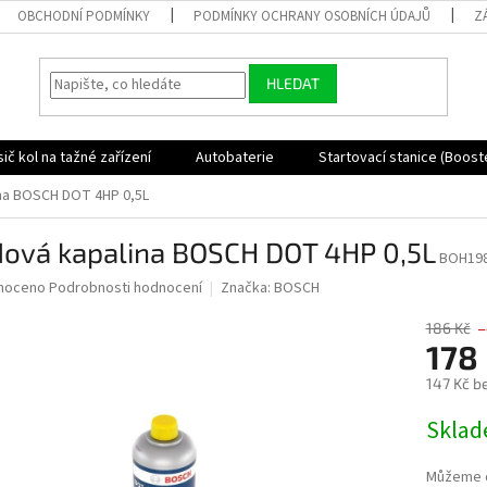
OBCHODNÍ PODMÍNKY
PODMÍNKY OCHRANY OSOBNÍCH ÚDAJŮ
Z
HLEDAT
ič kol na tažné zařízení
Autobaterie
Startovací stanice (Boost
na BOSCH DOT 4HP 0,5L
dová kapalina BOSCH DOT 4HP 0,5L
BOH19
né
noceno
Podrobnosti hodnocení
Značka:
BOSCH
ní
u
186 Kč
–
178
147 Kč b
Měrná
Skla
ek.
cena:
Můžeme d