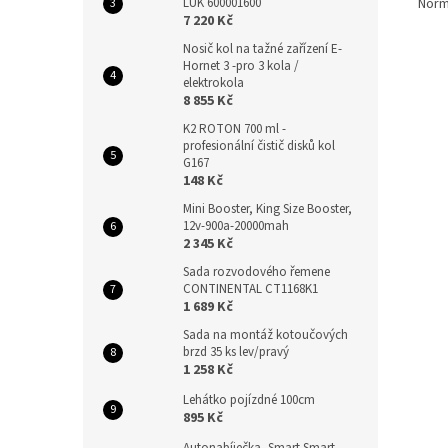
LUK 600001600
Norm
7 220 Kč
Nosič kol na tažné zařízení E-
Hornet 3 -pro 3 kola /
elektrokola
8 855 Kč
K2 ROTON 700 ml -
profesionální čistič disků kol
G167
148 Kč
Mini Booster, King Size Booster,
12v-900a-20000mah
2 345 Kč
Sada rozvodového řemene
CONTINENTAL CT1168K1
1 689 Kč
Sada na montáž kotoučových
brzd 35 ks lev/pravý
1 258 Kč
Lehátko pojízdné 100cm
895 Kč
Autonabíječka, Smart Smart