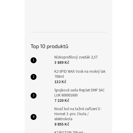
Top 10 produktů
Nízkoprofilový zvedák 3,5T
3 889 Kč
K2-SPID WAX Vosk na mokrý lak
700ml
132 Kč
Spojková sada RepSet DMF SAC
LUK 600001600
7 220 Kč
Nosič kol na tažné zařízení E-
Hornet 3 -pro 3 kola /
elektrokola
8 855 Kč
K2 ROTON 700 ml -