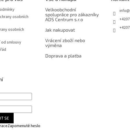
podmínky
Velkoobchodní
info
@
spolupráce pro zákazníky
chrany osobních
+4207
ADS Centrum s.r.o
+4207
rany osobních
Jak nakupovat
Vrácení zboží nebo
 od smlouvy
výměna
 řád
Doprava a platba
ní
IT SE
trace
Zapomenuté heslo