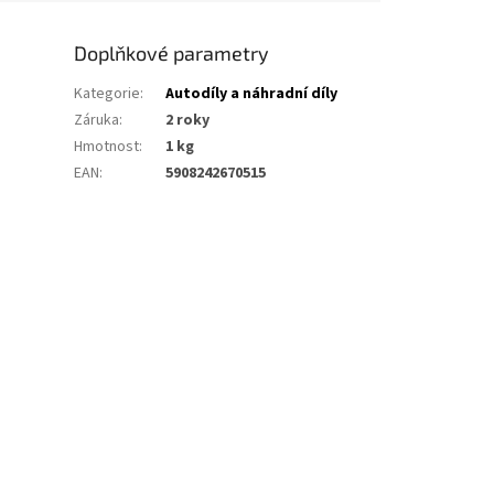
Doplňkové parametry
Kategorie
:
Autodíly a náhradní díly
Záruka
:
2 roky
Hmotnost
:
1 kg
EAN
:
5908242670515