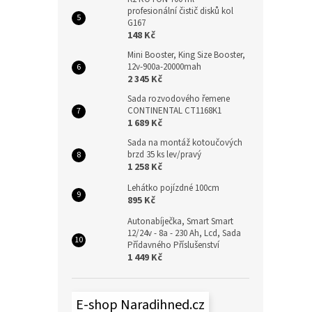
profesionální čistič disků kol
G167
148 Kč
Mini Booster, King Size Booster,
12v-900a-20000mah
2 345 Kč
Sada rozvodového řemene
CONTINENTAL CT1168K1
1 689 Kč
Sada na montáž kotoučových
brzd 35 ks lev/pravý
1 258 Kč
Lehátko pojízdné 100cm
895 Kč
Autonabíječka, Smart Smart
12/24v - 8a - 230 Ah, Lcd, Sada
Přídavného Příslušenství
1 449 Kč
E-shop Naradihned.cz