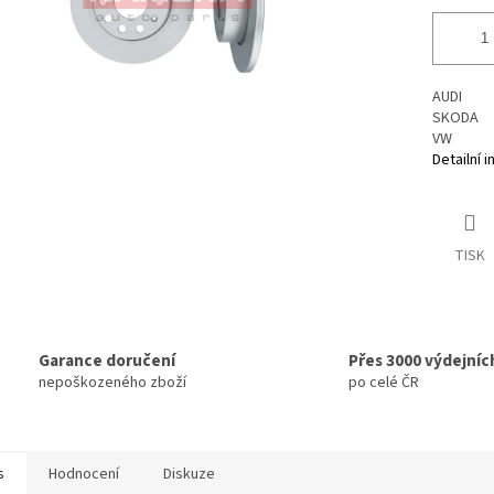
AUDI
SKODA
VW
Detailní 
TISK
Garance doručení
Přes 3000 výdejníc
nepoškozeného zboží
po celé ČR
s
Hodnocení
Diskuze