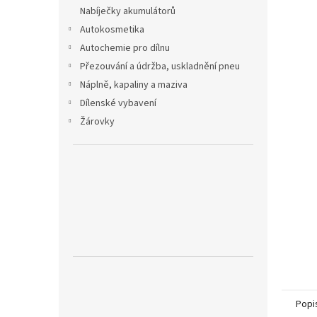
n
Nabíječky akumulátorů
e
Autokosmetika
l
Autochemie pro dílnu
Přezouvání a údržba, uskladnění pneu
Náplně, kapaliny a maziva
Dílenské vybavení
Žárovky
Popi