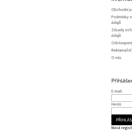
í
Obchodní 
Podmínky o
údajů
Zásady och
údajů
Odstoupení
Reklamační
O nás
Přihláše
E-mail
Heslo
PŘIHLÁS
Nová regis