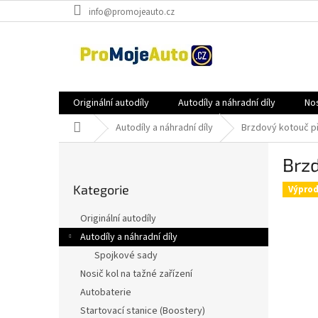
Přejít
info@promojeauto.cz
na
obsah
Originální autodíly
Autodíly a náhradní díly
Nos
Domů
Autodíly a náhradní díly
Brzdový kotouč 
P
Brz
o
Přeskočit
s
Kategorie
kategorie
Výprod
t
r
Originální autodíly
a
Autodíly a náhradní díly
n
Spojkové sady
n
í
Nosič kol na tažné zařízení
p
Autobaterie
a
Startovací stanice (Boostery)