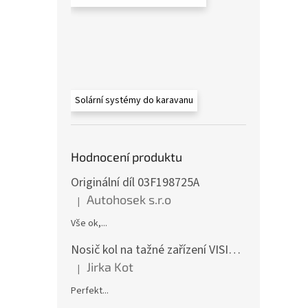
Solární systémy do karavanu
Hodnocení produktu
Originální díl 03F198725A
Autohosek s.r.o
|
Hodnocení produktu je 5 z 5 hvězdiček.
Vše ok,...
Nosič kol na tažné zařízení VISION 4 - pro 4 kola CF19591-4EFA
Jirka Kot
|
Hodnocení produktu je 5 z 5 hvězdiček.
Perfekt...