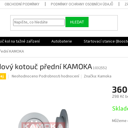
OBCHODNÍ PODMÍNKY
PODMÍNKY OCHRANY OSOBNÍCH ÚDAJŮ
Z
HLEDAT
ič kol na tažné zařízení
Autobaterie
Startovací stanice (Boost
přední KAMOKA
dový kotouč přední KAMOKA
1032552
Průměrné
Neohodnoceno
Podrobnosti hodnocení
Značka:
Kamoka
ej
hodnocení
produktu
360
je
298 Kč b
0,0
z
Měrná
Sklad
5
cena:
hvězdiček.
Můžeme d