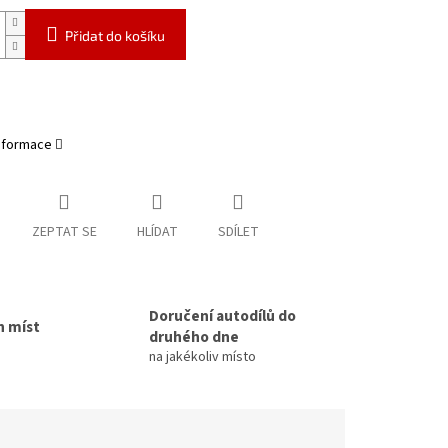
Přidat do košíku
informace
ZEPTAT SE
HLÍDAT
SDÍLET
Doručení autodílů do
h míst
druhého dne
na jakékoliv místo