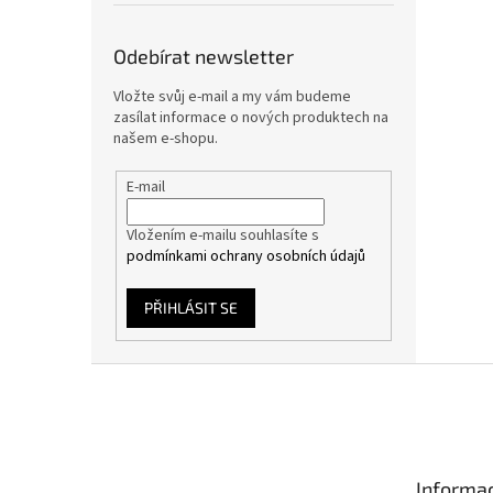
Odebírat newsletter
Vložte svůj e-mail a my vám budeme
zasílat informace o nových produktech na
našem e-shopu.
E-mail
Vložením e-mailu souhlasíte s
podmínkami ochrany osobních údajů
PŘIHLÁSIT SE
Z
á
p
a
t
Informac