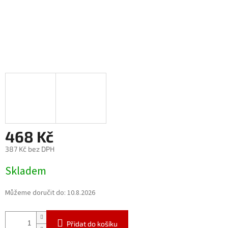
468 Kč
387 Kč bez DPH
Měrná
Skladem
cena:
Můžeme doručit do:
10.8.2026
Přidat do košíku