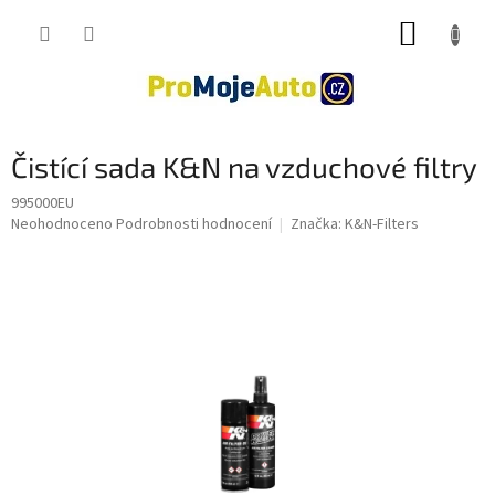
Přejít
NÁKUP
na
obsah
KOŠÍK
Čistící sada K&N na vzduchové filtry
995000EU
Průměrné
Neohodnoceno
Podrobnosti hodnocení
Značka:
K&N-Filters
hodnocení
produktu
je
0,0
z
5
hvězdiček.