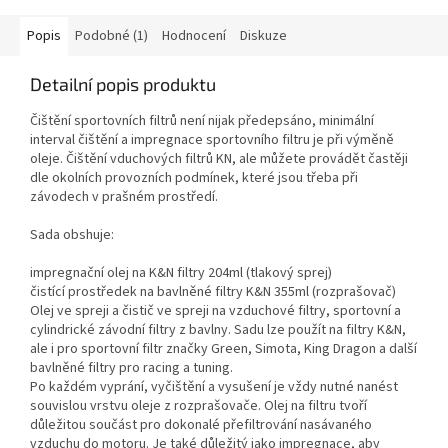
Popis
Podobné (1)
Hodnocení
Diskuze
Detailní popis produktu
Čištění sportovních filtrů není nijak předepsáno, minimální
interval čištění a impregnace sportovního filtru je při výměně
oleje. Čištění vduchových filtrů KN, ale můžete provádět častěji
dle okolních provozních podmínek, které jsou třeba při
závodech v prašném prostředí.
Sada obshuje:
impregnační olej na K&N filtry 204ml (tlakový sprej)
čistící prostředek na bavlněné filtry K&N 355ml (rozprašovač)
Olej ve spreji a čistič ve spreji na vzduchové filtry, sportovní a
cylindrické závodní filtry z bavlny. Sadu lze použít na filtry K&N,
ale i pro sportovní filtr značky Green, Simota, King Dragon a další
bavlněné filtry pro racing a tuning.
Po každém vyprání, vyčištění a vysušení je vždy nutné nanést
souvislou vrstvu oleje z rozprašovače. Olej na filtru tvoří
důležitou součást pro dokonalé přefiltrování nasávaného
vzduchu do motoru. Je také důležitý jako impregnace, aby