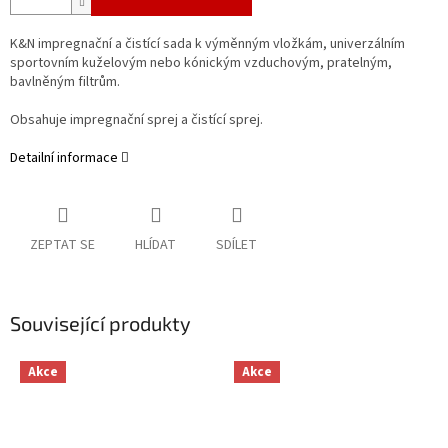
K&N impregnační a čistící sada k výměnným vložkám, univerzálním
sportovním kuželovým nebo kónickým vzduchovým, pratelným,
bavlněným filtrům.
Obsahuje impregnační sprej a čistící sprej.
Detailní informace
ZEPTAT SE
HLÍDAT
SDÍLET
Související produkty
Akce
Akce