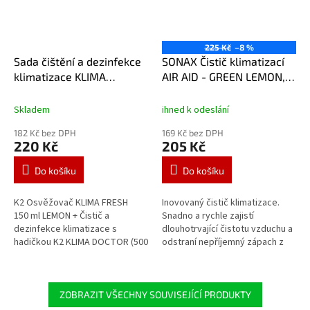
225 Kč
–8 %
Sada čištění a dezinfekce
SONAX Čistič klimatizací
klimatizace KLIMA
AIR AID - GREEN LEMON,
DOCTOR 500ml + KLIMA
100 ml
FRESH 150ml
Skladem
ihned k odeslání
182 Kč bez DPH
169 Kč bez DPH
220 Kč
205 Kč
Do košíku
Do košíku
K2 Osvěžovač KLIMA FRESH
Inovovaný čistič klimatizace.
150 ml LEMON + Čistič a
Snadno a rychle zajistí
dezinfekce klimatizace s
dlouhotrvající čistotu vzduchu a
hadičkou K2 KLIMA DOCTOR (500
odstraní nepříjemný zápach z
ml)
klimatizačního systému.
ZOBRAZIT VŠECHNY SOUVISEJÍCÍ PRODUKTY