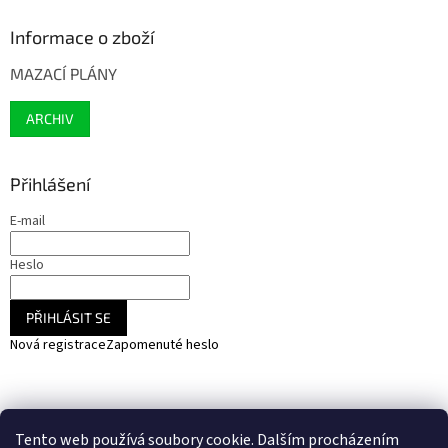
Informace o zboží
MAZACÍ PLÁNY
ARCHIV
Přihlášení
E-mail
Heslo
PŘIHLÁSIT SE
Nová registrace
Zapomenuté heslo
NARADIHNED.cz - nářadí - kemping - fotovoltaika
Tento web používá soubory cookie. Dalším procházením
SOLARCZ.cz - Vše pro solární energie a fotovoltaiku