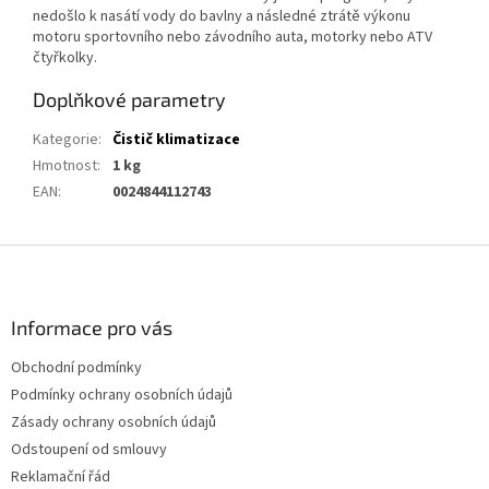
nedošlo k nasátí vody do bavlny a následné ztrátě výkonu
motoru sportovního nebo závodního auta, motorky nebo ATV
čtyřkolky.
Doplňkové parametry
Kategorie
:
Čistič klimatizace
Hmotnost
:
1 kg
EAN
:
0024844112743
Z
á
p
a
Informace pro vás
t
Obchodní podmínky
í
Podmínky ochrany osobních údajů
Zásady ochrany osobních údajů
Odstoupení od smlouvy
Reklamační řád